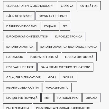
CLUBUL SPORTIV „VOICU DRAGON”
CRAIOVA
CUTEZĂTOR
CĂLIN GEORGESCU
DOWN ART THERAPY
DĂRUIND VEI DOBÂNDI
EDIȚIA III
EEF
EURO EDUCATION FEDERATION
EURO ELECTRONICA
EURO INFORMATICA
EURO INFORMATICA & EURO ELECTRONICA
EURO MUSIC
EUROPA ORTODOXĂ
EUROPA ORTODOXĂ
FESTIVALUL DE ARTE
GALA PREMIILOR "EURO EDUCATION"
GALA „EURO EDUCATION”
GORJ
GORJUL
IULIANA GOREA-COSTIN
MAGAZIN CRITIC
MARȘUL PENTRU VIAȚĂ
MEN
NAȚIONAL INFO
ORADEA
PARTENER MEDIA
PENSIONAREA PERSONALULUI DIDACTIC