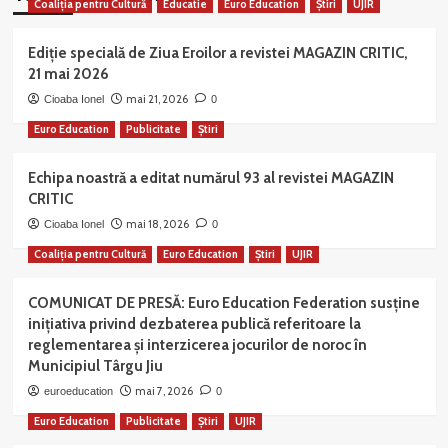
Coaliția pentru Cultură
Educatie
Euro Education
Știri
UJIR
Ediție specială de Ziua Eroilor a revistei MAGAZIN CRITIC,
21 mai 2026
mai 21, 2026
Cioaba Ionel
0
Euro Education
Publicitate
Știri
Echipa noastră a editat numărul 93 al revistei MAGAZIN
CRITIC
mai 18, 2026
Cioaba Ionel
0
Coaliția pentru Cultură
Euro Education
Știri
UJIR
COMUNICAT DE PRESĂ: Euro Education Federation susține
inițiativa privind dezbaterea publică referitoare la
reglementarea și interzicerea jocurilor de noroc în
Municipiul Târgu Jiu
mai 7, 2026
euroeducation
0
Euro Education
Publicitate
Știri
UJIR