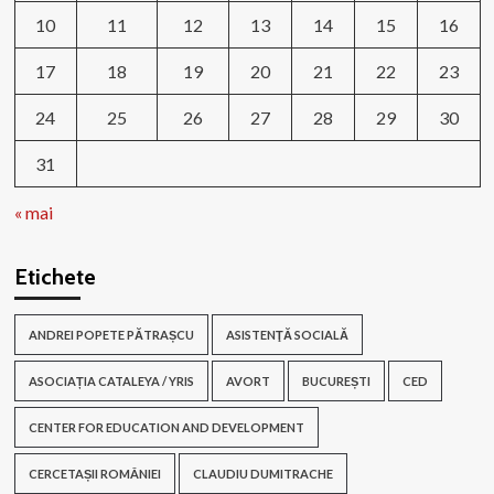
10
11
12
13
14
15
16
17
18
19
20
21
22
23
24
25
26
27
28
29
30
31
« mai
Etichete
ANDREI POPETE PĂTRAȘCU
ASISTENŢĂ SOCIALĂ
ASOCIAȚIA CATALEYA / YRIS
AVORT
BUCUREȘTI
CED
CENTER FOR EDUCATION AND DEVELOPMENT
CERCETAȘII ROMÂNIEI
CLAUDIU DUMITRACHE