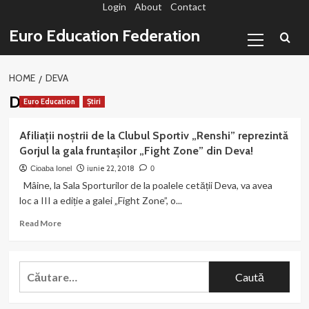
Login
About
Contact
Sari
la
Primary
Euro Education Federation
conținut
Menu
HOME
DEVA
Deva
Euro Education
Știri
Afiliații noștrii de la Clubul Sportiv „Renshi” reprezintă
Gorjul la gala fruntașilor „Fight Zone” din Deva!
iunie 22, 2018
Cioaba Ionel
0
Mâine, la Sala Sporturilor de la poalele cetății Deva, va avea
loc a III a ediție a galei „Fight Zone”, o...
Read
Read More
more
about
Afiliații
Caută
noștrii
după:
de
la