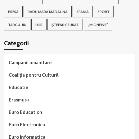
PRESĂ
RADU MARA MĂDĂLINA
SPANIA
SPORT
TÂRGU-JIU
UJIR
ȘTEFAN CSUKAT
„MIC NEWS”
Categorii
Campanii umanitare
Coaliția pentru Cultură
Educatie
Erasmus+
Euro Education
Euro Electronica
Euro Informatica