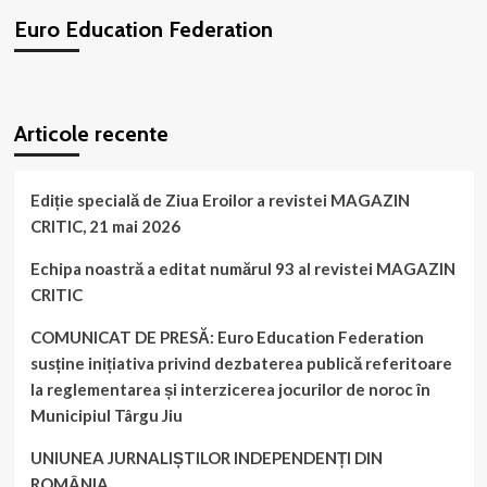
Clubul
Euro Education Federation
Sportiv
„Renshi”
reprezintă
Gorjul
WordPress
booking
plugin
la
Articole recente
gala
fruntașilor
„Fight
Zone”
Ediție specială de Ziua Eroilor a revistei MAGAZIN
din
CRITIC, 21 mai 2026
Deva!
Echipa noastră a editat numărul 93 al revistei MAGAZIN
CRITIC
COMUNICAT DE PRESĂ: Euro Education Federation
susține inițiativa privind dezbaterea publică referitoare
la reglementarea și interzicerea jocurilor de noroc în
Municipiul Târgu Jiu
UNIUNEA JURNALIȘTILOR INDEPENDENȚI DIN
ROMÂNIA