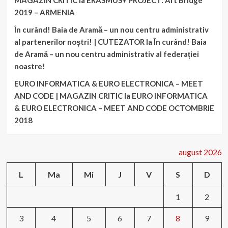
MAGAZIN CRITIC
la
ERASMUS+ PROJECT: Art Bridge
2019 – ARMENIA
În curând! Baia de Aramă – un nou centru administrativ
al partenerilor noștri! | CUTEZATOR
la
În curând! Baia
de Aramă – un nou centru administrativ al federației
noastre!
EURO INFORMATICA & EURO ELECTRONICA – MEET
AND CODE | MAGAZIN CRITIC
la
EURO INFORMATICA
& EURO ELECTRONICA – MEET AND CODE OCTOMBRIE
2018
august 2026
L
Ma
Mi
J
V
S
D
1
2
3
4
5
6
7
8
9