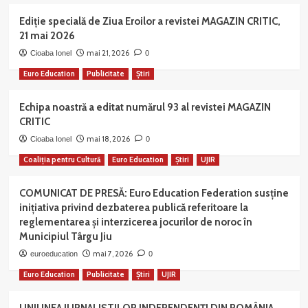
Ediție specială de Ziua Eroilor a revistei MAGAZIN CRITIC,
21 mai 2026
mai 21, 2026
Cioaba Ionel
0
Euro Education
Publicitate
Știri
Echipa noastră a editat numărul 93 al revistei MAGAZIN
CRITIC
mai 18, 2026
Cioaba Ionel
0
Coaliția pentru Cultură
Euro Education
Știri
UJIR
COMUNICAT DE PRESĂ: Euro Education Federation susține
inițiativa privind dezbaterea publică referitoare la
reglementarea și interzicerea jocurilor de noroc în
Municipiul Târgu Jiu
mai 7, 2026
euroeducation
0
Euro Education
Publicitate
Știri
UJIR