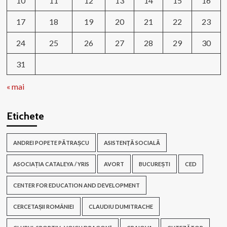
10
11
12
13
14
15
16
17
18
19
20
21
22
23
24
25
26
27
28
29
30
31
« mai
Etichete
ANDREI POPETE PĂTRAȘCU
ASISTENŢĂ SOCIALĂ
ASOCIAȚIA CATALEYA / YRIS
AVORT
BUCUREȘTI
CED
CENTER FOR EDUCATION AND DEVELOPMENT
CERCETAȘII ROMÂNIEI
CLAUDIU DUMITRACHE