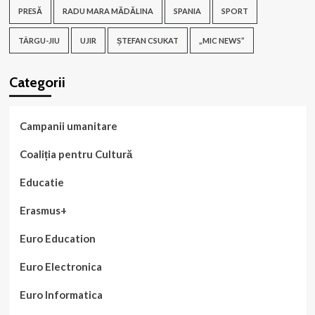
PRESĂ
RADU MARA MĂDĂLINA
SPANIA
SPORT
TÂRGU-JIU
UJIR
ȘTEFAN CSUKAT
„MIC NEWS”
Categorii
Campanii umanitare
Coaliția pentru Cultură
Educatie
Erasmus+
Euro Education
Euro Electronica
Euro Informatica