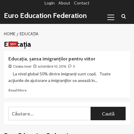
Login
About
Contact
Sari
la
Primary
Euro Education Federation
conținut
Menu
HOME
EDUCAŢIA
Educaţia
Știri
Educaţia, şansa imigranţilor pentru viitor
octombrie 10, 2016
Cioaba Ionel
0
La nivel global 50% dintre imigranți sunt copii. Toate
acţiunile de ajutorare a imigranţilor se axează în...
Read
Read More
more
about
Educaţia,
Caută
şansa
după:
imigranţilor
pentru
viitor