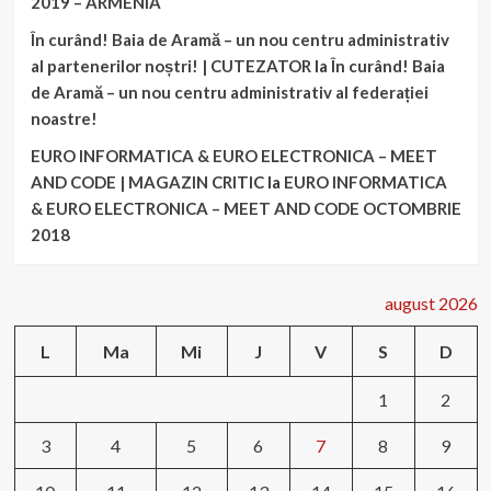
2019 – ARMENIA
În curând! Baia de Aramă – un nou centru administrativ
al partenerilor noștri! | CUTEZATOR
la
În curând! Baia
de Aramă – un nou centru administrativ al federației
noastre!
EURO INFORMATICA & EURO ELECTRONICA – MEET
AND CODE | MAGAZIN CRITIC
la
EURO INFORMATICA
& EURO ELECTRONICA – MEET AND CODE OCTOMBRIE
2018
august 2026
L
Ma
Mi
J
V
S
D
1
2
3
4
5
6
7
8
9