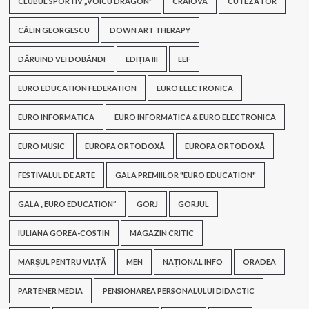
CLUBUL SPORTIV „VOICU DRAGON”
CRAIOVA
CUTEZĂTOR
CĂLIN GEORGESCU
DOWN ART THERAPY
DĂRUIND VEI DOBÂNDI
EDIȚIA III
EEF
EURO EDUCATION FEDERATION
EURO ELECTRONICA
EURO INFORMATICA
EURO INFORMATICA & EURO ELECTRONICA
EURO MUSIC
EUROPA ORTODOXĂ
EUROPA ORTODOXĂ
FESTIVALUL DE ARTE
GALA PREMIILOR "EURO EDUCATION"
GALA „EURO EDUCATION”
GORJ
GORJUL
IULIANA GOREA-COSTIN
MAGAZIN CRITIC
MARȘUL PENTRU VIAȚĂ
MEN
NAȚIONAL INFO
ORADEA
PARTENER MEDIA
PENSIONAREA PERSONALULUI DIDACTIC