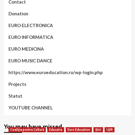
Contact
Donation
EURO ELECTRONICA
EURO INFORMATICA
EURO MEDICINA
EURO MUSIC DANCE
https://www.euroeducation.ro/wp-login.php
Projects
Statut
YOUTUBE CHANNEL
You may have missed
Coaliția pentru Cultură
Educatie
Euro Education
Știri
UJIR