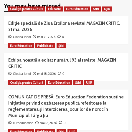
You may have missed
Coaliția pentru Cultură
Educatie
Euro Education
Știri
UJIR
Ediție specială de Ziua Eroilor a revistei MAGAZIN CRITIC,
21 mai 2026
mai 21, 2026
Cioaba Ionel
0
Euro Education
Publicitate
Știri
Echipa noastră a editat numărul 93 al revistei MAGAZIN
CRITIC
mai 18, 2026
Cioaba Ionel
0
Coaliția pentru Cultură
Euro Education
Știri
UJIR
COMUNICAT DE PRESĂ: Euro Education Federation susține
inițiativa privind dezbaterea publică referitoare la
reglementarea și interzicerea jocurilor de noroc în
Municipiul Târgu Jiu
mai 7, 2026
euroeducation
0
Euro Education
Publicitate
Știri
UJIR