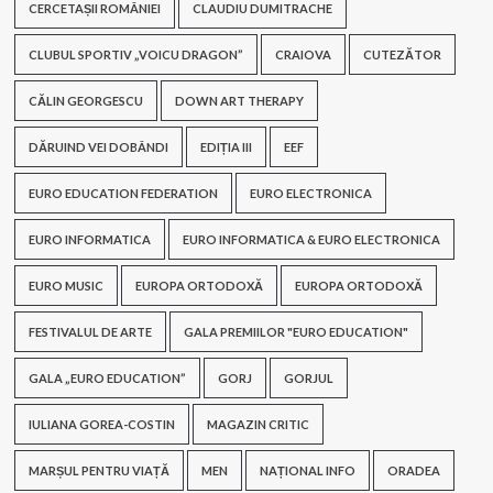
CERCETAȘII ROMÂNIEI
CLAUDIU DUMITRACHE
CLUBUL SPORTIV „VOICU DRAGON”
CRAIOVA
CUTEZĂTOR
CĂLIN GEORGESCU
DOWN ART THERAPY
DĂRUIND VEI DOBÂNDI
EDIȚIA III
EEF
EURO EDUCATION FEDERATION
EURO ELECTRONICA
EURO INFORMATICA
EURO INFORMATICA & EURO ELECTRONICA
EURO MUSIC
EUROPA ORTODOXĂ
EUROPA ORTODOXĂ
FESTIVALUL DE ARTE
GALA PREMIILOR "EURO EDUCATION"
GALA „EURO EDUCATION”
GORJ
GORJUL
IULIANA GOREA-COSTIN
MAGAZIN CRITIC
MARȘUL PENTRU VIAȚĂ
MEN
NAȚIONAL INFO
ORADEA