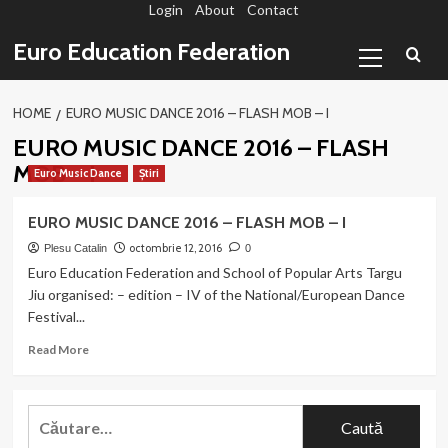
Login
About
Contact
Sari
la
Primary
Euro Education Federation
conținut
Menu
HOME
EURO MUSIC DANCE 2016 – FLASH MOB – I
EURO MUSIC DANCE 2016 – FLASH
MOB – I
Euro Music Dance
Știri
EURO MUSIC DANCE 2016 – FLASH MOB – I
octombrie 12, 2016
Plesu Catalin
0
Euro Education Federation and School of Popular Arts Targu
Jiu organised: – edition – IV of the National/European Dance
Festival...
Read
Read More
more
about
EURO
Caută
MUSIC
după:
DANCE