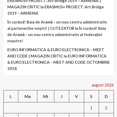
ERASMUS+ PROJECT: Art Bridge 2019 – ARMENIA |
MAGAZIN CRITIC
la
ERASMUS+ PROJECT: Art Bridge
2019 – ARMENIA
În curând! Baia de Aramă – un nou centru administrativ
al partenerilor noștri! | CUTEZATOR
la
În curând! Baia
de Aramă – un nou centru administrativ al federației
noastre!
EURO INFORMATICA & EURO ELECTRONICA – MEET
AND CODE | MAGAZIN CRITIC
la
EURO INFORMATICA
& EURO ELECTRONICA – MEET AND CODE OCTOMBRIE
2018
august 2026
L
Ma
Mi
J
V
S
D
1
2