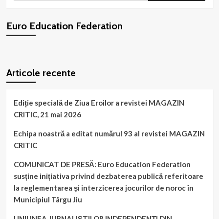
2016
–
Euro Education Federation
FLASH
MOB
–
I
WordPress
booking
plugin
Articole recente
Ediție specială de Ziua Eroilor a revistei MAGAZIN
CRITIC, 21 mai 2026
Echipa noastră a editat numărul 93 al revistei MAGAZIN
CRITIC
COMUNICAT DE PRESĂ: Euro Education Federation
susține inițiativa privind dezbaterea publică referitoare
la reglementarea și interzicerea jocurilor de noroc în
Municipiul Târgu Jiu
UNIUNEA JURNALIȘTILOR INDEPENDENȚI DIN