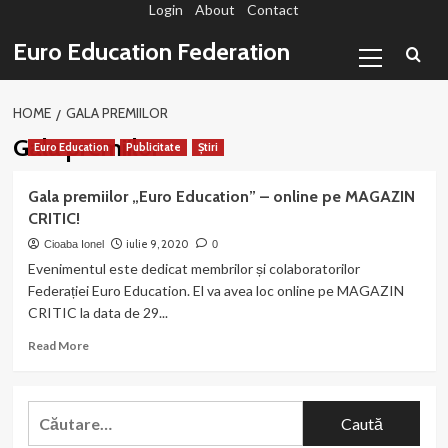
Login
About
Contact
Sari
la
Primary
Euro Education Federation
conținut
Menu
HOME
GALA PREMIILOR
Gala premiilor
Euro Education
Publicitate
Știri
Gala premiilor „Euro Education” – online pe MAGAZIN
CRITIC!
iulie 9, 2020
Cioaba Ionel
0
Evenimentul este dedicat membrilor și colaboratorilor
Federației Euro Education. El va avea loc online pe MAGAZIN
CRITIC la data de 29...
Read
Read More
more
about
Gala
Caută
premiilor
după:
„Euro