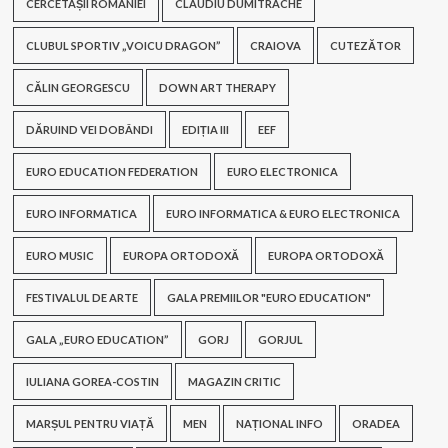
CERCETAȘII ROMÂNIEI
CLAUDIU DUMITRACHE
CLUBUL SPORTIV „VOICU DRAGON”
CRAIOVA
CUTEZĂTOR
CĂLIN GEORGESCU
DOWN ART THERAPY
DĂRUIND VEI DOBÂNDI
EDIȚIA III
EEF
EURO EDUCATION FEDERATION
EURO ELECTRONICA
EURO INFORMATICA
EURO INFORMATICA & EURO ELECTRONICA
EURO MUSIC
EUROPA ORTODOXĂ
EUROPA ORTODOXĂ
FESTIVALUL DE ARTE
GALA PREMIILOR "EURO EDUCATION"
GALA „EURO EDUCATION”
GORJ
GORJUL
IULIANA GOREA-COSTIN
MAGAZIN CRITIC
MARȘUL PENTRU VIAȚĂ
MEN
NAȚIONAL INFO
ORADEA