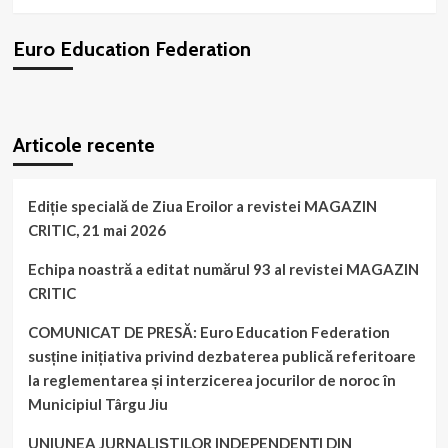
Education”
–
Euro Education Federation
online
pe
MAGAZIN
CRITIC!
WordPress
booking
plugin
Articole recente
Ediție specială de Ziua Eroilor a revistei MAGAZIN
CRITIC, 21 mai 2026
Echipa noastră a editat numărul 93 al revistei MAGAZIN
CRITIC
COMUNICAT DE PRESĂ: Euro Education Federation
susține inițiativa privind dezbaterea publică referitoare
la reglementarea și interzicerea jocurilor de noroc în
Municipiul Târgu Jiu
UNIUNEA JURNALIȘTILOR INDEPENDENȚI DIN