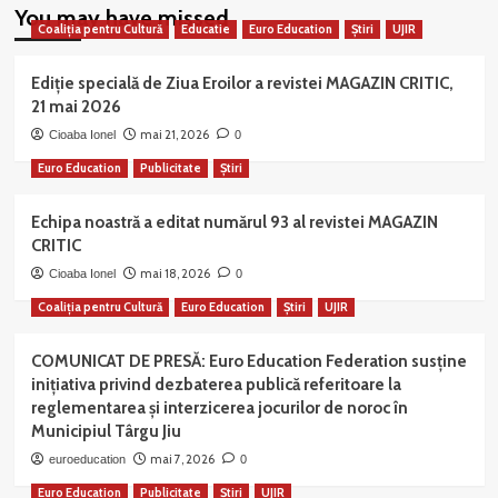
You may have missed
Coaliția pentru Cultură
Educatie
Euro Education
Știri
UJIR
Ediție specială de Ziua Eroilor a revistei MAGAZIN CRITIC,
21 mai 2026
mai 21, 2026
Cioaba Ionel
0
Euro Education
Publicitate
Știri
Echipa noastră a editat numărul 93 al revistei MAGAZIN
CRITIC
mai 18, 2026
Cioaba Ionel
0
Coaliția pentru Cultură
Euro Education
Știri
UJIR
COMUNICAT DE PRESĂ: Euro Education Federation susține
inițiativa privind dezbaterea publică referitoare la
reglementarea și interzicerea jocurilor de noroc în
Municipiul Târgu Jiu
mai 7, 2026
euroeducation
0
Euro Education
Publicitate
Știri
UJIR