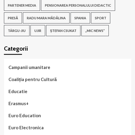
PARTENER MEDIA
PENSIONAREA PERSONALULUI DIDACTIC
PRESĂ
RADU MARA MĂDĂLINA
SPANIA
SPORT
TÂRGU-JIU
UJIR
ȘTEFAN CSUKAT
„MIC NEWS”
Categorii
Campanii umanitare
Coaliția pentru Cultură
Educatie
Erasmus+
Euro Education
Euro Electronica