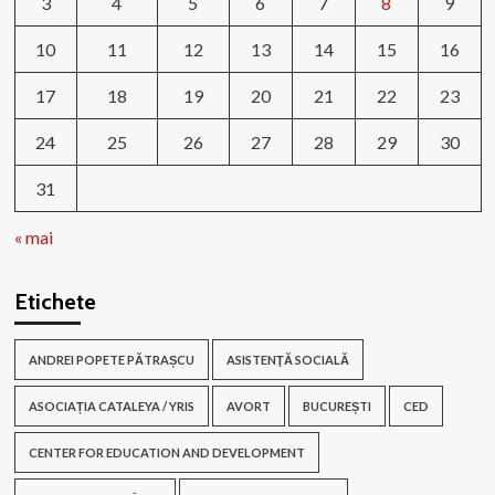
3
4
5
6
7
8
9
10
11
12
13
14
15
16
17
18
19
20
21
22
23
24
25
26
27
28
29
30
31
« mai
Etichete
ANDREI POPETE PĂTRAȘCU
ASISTENŢĂ SOCIALĂ
ASOCIAȚIA CATALEYA / YRIS
AVORT
BUCUREȘTI
CED
CENTER FOR EDUCATION AND DEVELOPMENT