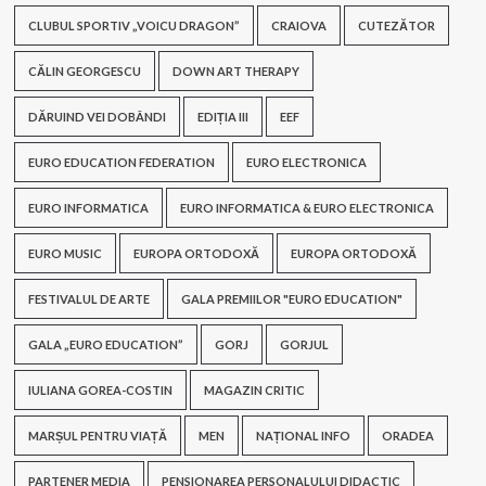
CLUBUL SPORTIV „VOICU DRAGON”
CRAIOVA
CUTEZĂTOR
CĂLIN GEORGESCU
DOWN ART THERAPY
DĂRUIND VEI DOBÂNDI
EDIȚIA III
EEF
EURO EDUCATION FEDERATION
EURO ELECTRONICA
EURO INFORMATICA
EURO INFORMATICA & EURO ELECTRONICA
EURO MUSIC
EUROPA ORTODOXĂ
EUROPA ORTODOXĂ
FESTIVALUL DE ARTE
GALA PREMIILOR "EURO EDUCATION"
GALA „EURO EDUCATION”
GORJ
GORJUL
IULIANA GOREA-COSTIN
MAGAZIN CRITIC
MARȘUL PENTRU VIAȚĂ
MEN
NAȚIONAL INFO
ORADEA
PARTENER MEDIA
PENSIONAREA PERSONALULUI DIDACTIC