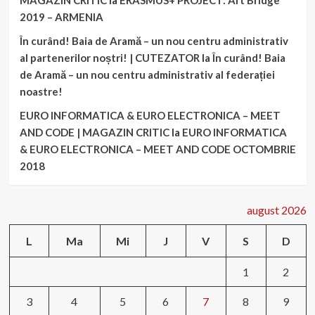
MAGAZIN CRITIC
la
ERASMUS+ PROJECT: Art Bridge
2019 – ARMENIA
În curând! Baia de Aramă – un nou centru administrativ
al partenerilor noștri! | CUTEZATOR
la
În curând! Baia
de Aramă – un nou centru administrativ al federației
noastre!
EURO INFORMATICA & EURO ELECTRONICA – MEET
AND CODE | MAGAZIN CRITIC
la
EURO INFORMATICA
& EURO ELECTRONICA – MEET AND CODE OCTOMBRIE
2018
august 2026
L
Ma
Mi
J
V
S
D
1
2
3
4
5
6
7
8
9