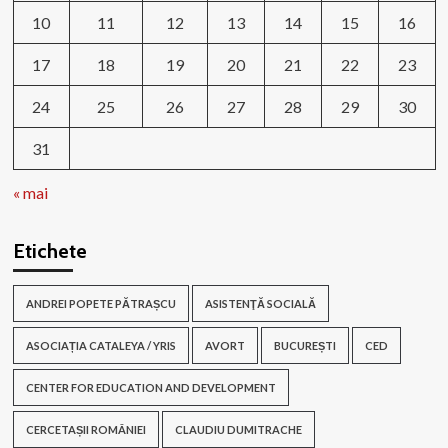
10
11
12
13
14
15
16
17
18
19
20
21
22
23
24
25
26
27
28
29
30
31
« mai
Etichete
ANDREI POPETE PĂTRAȘCU
ASISTENŢĂ SOCIALĂ
ASOCIAȚIA CATALEYA / YRIS
AVORT
BUCUREȘTI
CED
CENTER FOR EDUCATION AND DEVELOPMENT
CERCETAȘII ROMÂNIEI
CLAUDIU DUMITRACHE