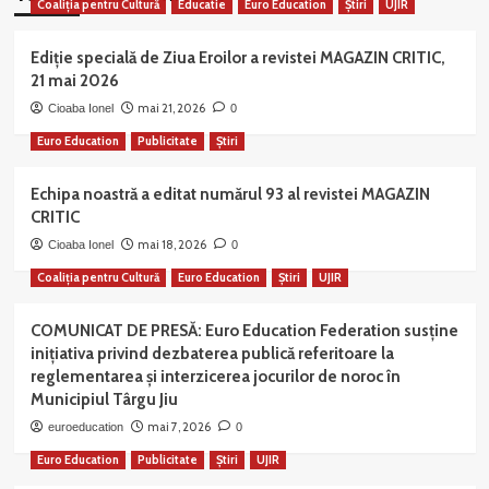
Coaliția pentru Cultură
Educatie
Euro Education
Știri
UJIR
Ediție specială de Ziua Eroilor a revistei MAGAZIN CRITIC,
21 mai 2026
mai 21, 2026
Cioaba Ionel
0
Euro Education
Publicitate
Știri
Echipa noastră a editat numărul 93 al revistei MAGAZIN
CRITIC
mai 18, 2026
Cioaba Ionel
0
Coaliția pentru Cultură
Euro Education
Știri
UJIR
COMUNICAT DE PRESĂ: Euro Education Federation susține
inițiativa privind dezbaterea publică referitoare la
reglementarea și interzicerea jocurilor de noroc în
Municipiul Târgu Jiu
mai 7, 2026
euroeducation
0
Euro Education
Publicitate
Știri
UJIR