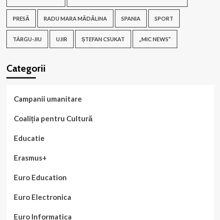
PRESĂ
RADU MARA MĂDĂLINA
SPANIA
SPORT
TÂRGU-JIU
UJIR
ȘTEFAN CSUKAT
„MIC NEWS”
Categorii
Campanii umanitare
Coaliția pentru Cultură
Educatie
Erasmus+
Euro Education
Euro Electronica
Euro Informatica