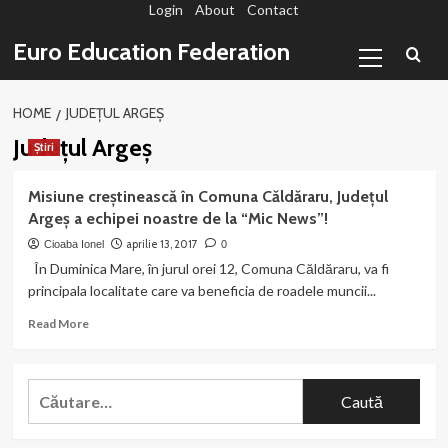
Login
About
Contact
Sari
la
Primary
Euro Education Federation
conținut
Menu
HOME
JUDEȚUL ARGEȘ
Județul Argeș
Știri
Misiune creștinească în Comuna Căldăraru, Județul
Argeș a echipei noastre de la “Mic News”!
aprilie 13, 2017
Cioaba Ionel
0
În Duminica Mare, în jurul orei 12, Comuna Căldăraru, va fi
principala localitate care va beneficia de roadele muncii...
Read
Read More
more
about
Misiune
Caută
creștinească
după:
în
Comuna