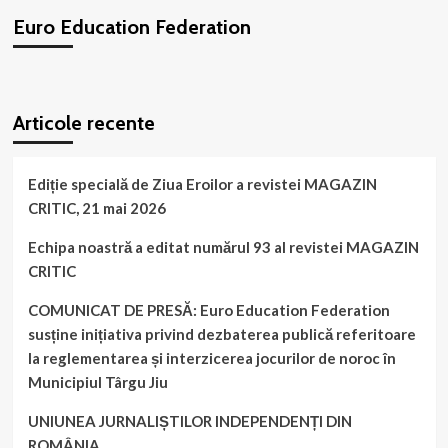
Căldăraru,
Euro Education Federation
Județul
Argeș
a
echipei
WordPress
booking
plugin
noastre
Articole recente
de
la
“Mic
News”!
Ediție specială de Ziua Eroilor a revistei MAGAZIN
CRITIC, 21 mai 2026
Echipa noastră a editat numărul 93 al revistei MAGAZIN
CRITIC
COMUNICAT DE PRESĂ: Euro Education Federation
susține inițiativa privind dezbaterea publică referitoare
la reglementarea și interzicerea jocurilor de noroc în
Municipiul Târgu Jiu
UNIUNEA JURNALIȘTILOR INDEPENDENȚI DIN
ROMÂNIA