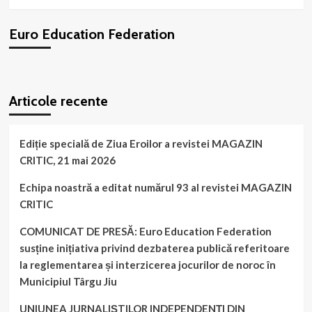
6
al
Euro Education Federation
revistei
,,EUROPA
ORTODOXĂ”
–
WordPress
booking
plugin
supliment
Articole recente
al
revistei
MAGAZIN
CRITIC
Ediție specială de Ziua Eroilor a revistei MAGAZIN
CRITIC, 21 mai 2026
Echipa noastră a editat numărul 93 al revistei MAGAZIN
CRITIC
COMUNICAT DE PRESĂ: Euro Education Federation
susține inițiativa privind dezbaterea publică referitoare
la reglementarea și interzicerea jocurilor de noroc în
Municipiul Târgu Jiu
UNIUNEA JURNALIȘTILOR INDEPENDENȚI DIN