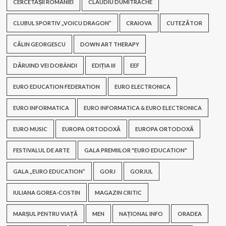
CERCETAȘII ROMÂNIEI
CLAUDIU DUMITRACHE
CLUBUL SPORTIV „VOICU DRAGON”
CRAIOVA
CUTEZĂTOR
CĂLIN GEORGESCU
DOWN ART THERAPY
DĂRUIND VEI DOBÂNDI
EDIȚIA III
EEF
EURO EDUCATION FEDERATION
EURO ELECTRONICA
EURO INFORMATICA
EURO INFORMATICA & EURO ELECTRONICA
EURO MUSIC
EUROPA ORTODOXĂ
EUROPA ORTODOXĂ
FESTIVALUL DE ARTE
GALA PREMIILOR "EURO EDUCATION"
GALA „EURO EDUCATION”
GORJ
GORJUL
IULIANA GOREA-COSTIN
MAGAZIN CRITIC
MARȘUL PENTRU VIAȚĂ
MEN
NAȚIONAL INFO
ORADEA