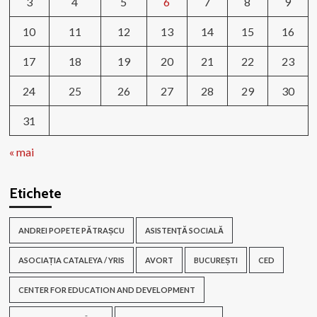
3
4
5
6
7
8
9
10
11
12
13
14
15
16
17
18
19
20
21
22
23
24
25
26
27
28
29
30
31
« mai
Etichete
ANDREI POPETE PĂTRAȘCU
ASISTENŢĂ SOCIALĂ
ASOCIAȚIA CATALEYA / YRIS
AVORT
BUCUREȘTI
CED
CENTER FOR EDUCATION AND DEVELOPMENT