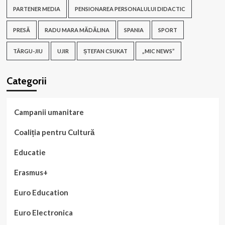
PARTENER MEDIA
PENSIONAREA PERSONALULUI DIDACTIC
PRESĂ
RADU MARA MĂDĂLINA
SPANIA
SPORT
TÂRGU-JIU
UJIR
ȘTEFAN CSUKAT
„MIC NEWS”
Categorii
Campanii umanitare
Coaliția pentru Cultură
Educatie
Erasmus+
Euro Education
Euro Electronica