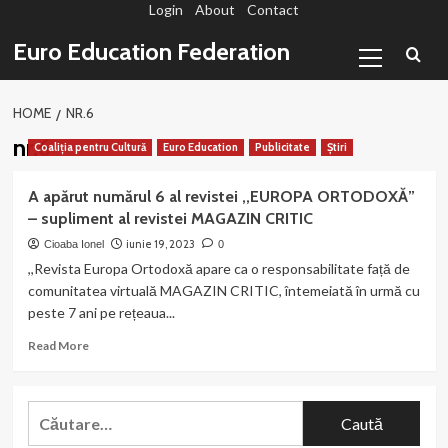
Login
About
Contact
Sari
la
Primary
Euro Education Federation
conținut
Menu
HOME
NR.6
nr.6
Coaliția pentru Cultură
Euro Education
Publicitate
Știri
A apărut numărul 6 al revistei ,,EUROPA ORTODOXĂ”
– supliment al revistei MAGAZIN CRITIC
iunie 19, 2023
Cioaba Ionel
0
,,Revista Europa Ortodoxă apare ca o responsabilitate față de
comunitatea virtuală MAGAZIN CRITIC, întemeiată în urmă cu
peste 7 ani pe rețeaua...
Read
Read More
more
about
A
Caută
apărut
după:
numărul