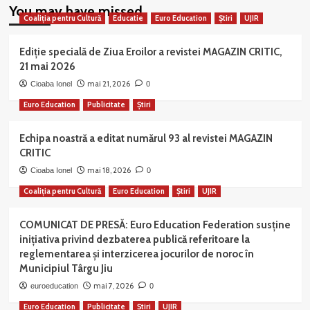
You may have missed
Coaliția pentru Cultură
Educatie
Euro Education
Știri
UJIR
Ediție specială de Ziua Eroilor a revistei MAGAZIN CRITIC,
21 mai 2026
mai 21, 2026
Cioaba Ionel
0
Euro Education
Publicitate
Știri
Echipa noastră a editat numărul 93 al revistei MAGAZIN
CRITIC
mai 18, 2026
Cioaba Ionel
0
Coaliția pentru Cultură
Euro Education
Știri
UJIR
COMUNICAT DE PRESĂ: Euro Education Federation susține
inițiativa privind dezbaterea publică referitoare la
reglementarea și interzicerea jocurilor de noroc în
Municipiul Târgu Jiu
mai 7, 2026
euroeducation
0
Euro Education
Publicitate
Știri
UJIR