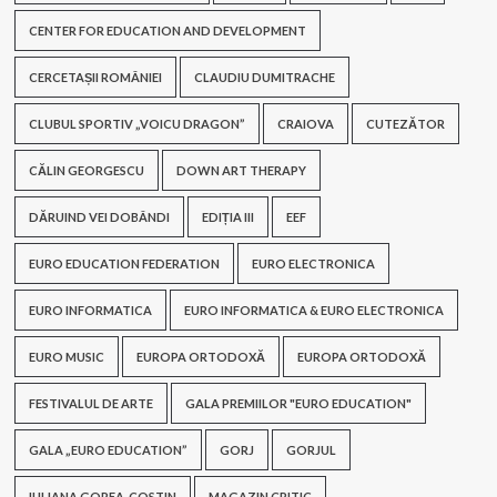
CENTER FOR EDUCATION AND DEVELOPMENT
CERCETAȘII ROMÂNIEI
CLAUDIU DUMITRACHE
CLUBUL SPORTIV „VOICU DRAGON”
CRAIOVA
CUTEZĂTOR
CĂLIN GEORGESCU
DOWN ART THERAPY
DĂRUIND VEI DOBÂNDI
EDIȚIA III
EEF
EURO EDUCATION FEDERATION
EURO ELECTRONICA
EURO INFORMATICA
EURO INFORMATICA & EURO ELECTRONICA
EURO MUSIC
EUROPA ORTODOXĂ
EUROPA ORTODOXĂ
FESTIVALUL DE ARTE
GALA PREMIILOR "EURO EDUCATION"
GALA „EURO EDUCATION”
GORJ
GORJUL
IULIANA GOREA-COSTIN
MAGAZIN CRITIC