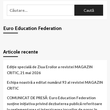
Echipa
Caută
noastră
după:
a
organizat
expoziția
Euro Education Federation
de
fotografie
documentară
“Regina-
WordPress
booking
plugin
Mamă
Articole recente
Elena
a
României.
Exemplu
Ediție specială de Ziua Eroilor a revistei MAGAZIN
de
CRITIC, 21 mai 2026
credință,
devotament
Echipa noastră a editat numărul 93 al revistei MAGAZIN
și
CRITIC
demnitate”
din
COMUNICAT DE PRESĂ: Euro Education Federation
Târgu
Jiu
susține inițiativa privind dezbaterea publică referitoare
la reglementarea și interzicerea jocurilor de noroc în