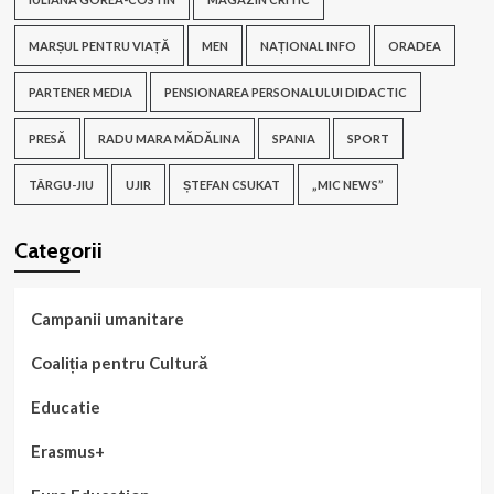
MARȘUL PENTRU VIAȚĂ
MEN
NAȚIONAL INFO
ORADEA
PARTENER MEDIA
PENSIONAREA PERSONALULUI DIDACTIC
PRESĂ
RADU MARA MĂDĂLINA
SPANIA
SPORT
TÂRGU-JIU
UJIR
ȘTEFAN CSUKAT
„MIC NEWS”
Categorii
Campanii umanitare
Coaliția pentru Cultură
Educatie
Erasmus+