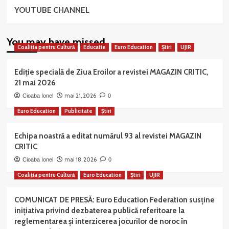
YOUTUBE CHANNEL
You may have missed
Coaliția pentru Cultură
Educatie
Euro Education
Știri
UJIR
Ediție specială de Ziua Eroilor a revistei MAGAZIN CRITIC,
21 mai 2026
mai 21, 2026
Cioaba Ionel
0
Euro Education
Publicitate
Știri
Echipa noastră a editat numărul 93 al revistei MAGAZIN
CRITIC
mai 18, 2026
Cioaba Ionel
0
Coaliția pentru Cultură
Euro Education
Știri
UJIR
COMUNICAT DE PRESĂ: Euro Education Federation susține
inițiativa privind dezbaterea publică referitoare la
reglementarea și interzicerea jocurilor de noroc în