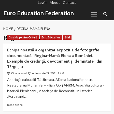
Login
About
Contact
Sari
la
Primary
Euro Education Federation
conținut
Menu
HOME
REGINA-MAMĂ ELENA
Regina-Mamă Elena
Coaliția pentru Cultură
Euro Education
Știri
Echipa noastră a organizat expoziția de fotografie
documentară “Regina-Mamă Elena a României.
Exemplu de credință, devotament și demnitate” din
Târgu Jiu
noiembrie 27, 2021
Cioaba Ionel
0
Asociația culturală Tătărescu, Alianța Națională pentru
Restaurarea Monarhiei – Filiala Gorj ANRM, Asociația cultural-
istorică Pleniceanu, Asociația de Reconstituiri Istorice
„Ferdinand...
Read
Read More
more
about