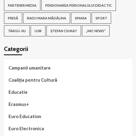
PARTENER MEDIA
PENSIONAREA PERSONALULUI DIDACTIC
PRESĂ
RADU MARA MĂDĂLINA
SPANIA
SPORT
TÂRGU-JIU
UJIR
ȘTEFAN CSUKAT
„MIC NEWS”
Categorii
Campanii umanitare
Coaliția pentru Cultură
Educatie
Erasmus+
Euro Education
Euro Electronica