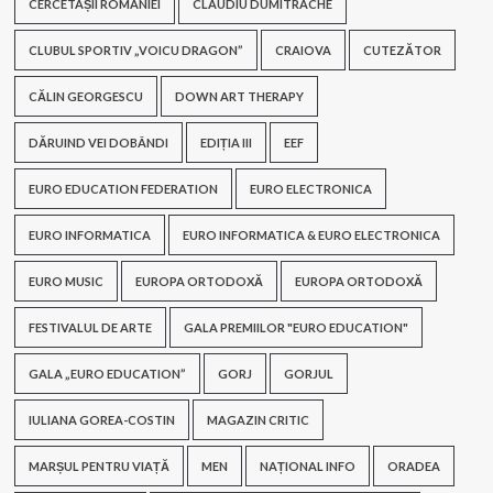
CERCETAȘII ROMÂNIEI
CLAUDIU DUMITRACHE
CLUBUL SPORTIV „VOICU DRAGON”
CRAIOVA
CUTEZĂTOR
CĂLIN GEORGESCU
DOWN ART THERAPY
DĂRUIND VEI DOBÂNDI
EDIȚIA III
EEF
EURO EDUCATION FEDERATION
EURO ELECTRONICA
EURO INFORMATICA
EURO INFORMATICA & EURO ELECTRONICA
EURO MUSIC
EUROPA ORTODOXĂ
EUROPA ORTODOXĂ
FESTIVALUL DE ARTE
GALA PREMIILOR "EURO EDUCATION"
GALA „EURO EDUCATION”
GORJ
GORJUL
IULIANA GOREA-COSTIN
MAGAZIN CRITIC
MARȘUL PENTRU VIAȚĂ
MEN
NAȚIONAL INFO
ORADEA