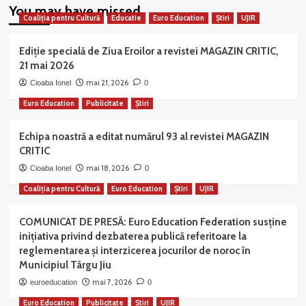
You may have missed
Coaliția pentru Cultură
Educatie
Euro Education
Știri
UJIR
Ediție specială de Ziua Eroilor a revistei MAGAZIN CRITIC,
21 mai 2026
mai 21, 2026
Cioaba Ionel
0
Euro Education
Publicitate
Știri
Echipa noastră a editat numărul 93 al revistei MAGAZIN
CRITIC
mai 18, 2026
Cioaba Ionel
0
Coaliția pentru Cultură
Euro Education
Știri
UJIR
COMUNICAT DE PRESĂ: Euro Education Federation susține
inițiativa privind dezbaterea publică referitoare la
reglementarea și interzicerea jocurilor de noroc în
Municipiul Târgu Jiu
mai 7, 2026
euroeducation
0
Euro Education
Publicitate
Știri
UJIR