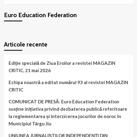
Un
proiect
Euro Education Federation
susținut
de
echipa
noastră
WordPress
booking
plugin
din
Articole recente
Oradea
în
parteneriat
cu
Ediție specială de Ziua Eroilor a revistei MAGAZIN
„Tinkerbell
CRITIC, 21 mai 2026
și
prietenii”!
Echipa noastră a editat numărul 93 al revistei MAGAZIN
CRITIC
COMUNICAT DE PRESĂ: Euro Education Federation
susține inițiativa privind dezbaterea publică referitoare
la reglementarea și interzicerea jocurilor de noroc în
Municipiul Târgu Jiu
UNIUNEA JURNALIȘTILOR INDEPENDENȚI DIN