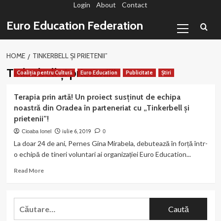
Login
About
Contact
Sari
la
Primary
Euro Education Federation
conținut
Menu
HOME
TINKERBELL ȘI PRIETENII”
Tinkerbell și prietenii”
Coaliția pentru Cultură
Euro Education
Publicitate
Știri
Terapia prin artă! Un proiect susținut de echipa
noastră din Oradea în parteneriat cu „Tinkerbell și
prietenii”!
iulie 6, 2019
Cioaba Ionel
0
La doar 24 de ani, Pernes Gina Mirabela, debutează în forță într-
o echipă de tineri voluntari ai organizației Euro Education...
Read
Read More
more
about
Terapia
Caută
prin
după:
artă!