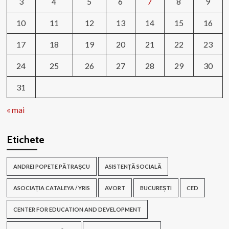
3
4
5
6
7
8
9
10
11
12
13
14
15
16
17
18
19
20
21
22
23
24
25
26
27
28
29
30
31
« mai
Etichete
ANDREI POPETE PĂTRAȘCU
ASISTENŢĂ SOCIALĂ
ASOCIAȚIA CATALEYA / YRIS
AVORT
BUCUREȘTI
CED
CENTER FOR EDUCATION AND DEVELOPMENT