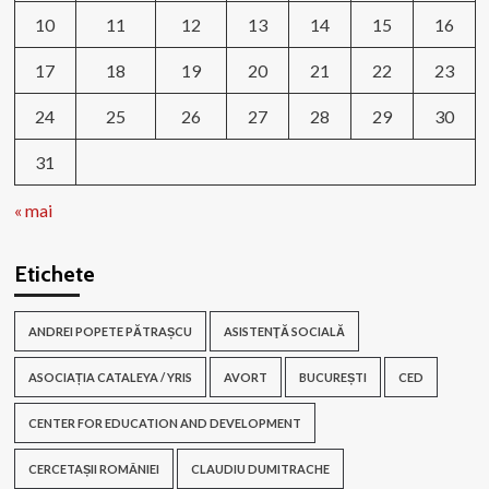
10
11
12
13
14
15
16
17
18
19
20
21
22
23
24
25
26
27
28
29
30
31
« mai
Etichete
ANDREI POPETE PĂTRAȘCU
ASISTENŢĂ SOCIALĂ
ASOCIAȚIA CATALEYA / YRIS
AVORT
BUCUREȘTI
CED
CENTER FOR EDUCATION AND DEVELOPMENT
CERCETAȘII ROMÂNIEI
CLAUDIU DUMITRACHE