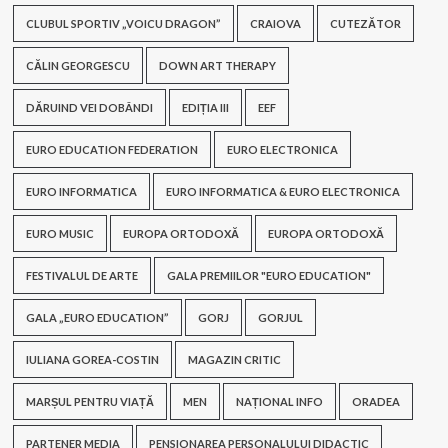
CLUBUL SPORTIV „VOICU DRAGON”
CRAIOVA
CUTEZĂTOR
CĂLIN GEORGESCU
DOWN ART THERAPY
DĂRUIND VEI DOBÂNDI
EDIȚIA III
EEF
EURO EDUCATION FEDERATION
EURO ELECTRONICA
EURO INFORMATICA
EURO INFORMATICA & EURO ELECTRONICA
EURO MUSIC
EUROPA ORTODOXĂ
EUROPA ORTODOXĂ
FESTIVALUL DE ARTE
GALA PREMIILOR "EURO EDUCATION"
GALA „EURO EDUCATION”
GORJ
GORJUL
IULIANA GOREA-COSTIN
MAGAZIN CRITIC
MARȘUL PENTRU VIAȚĂ
MEN
NAȚIONAL INFO
ORADEA
PARTENER MEDIA
PENSIONAREA PERSONALULUI DIDACTIC