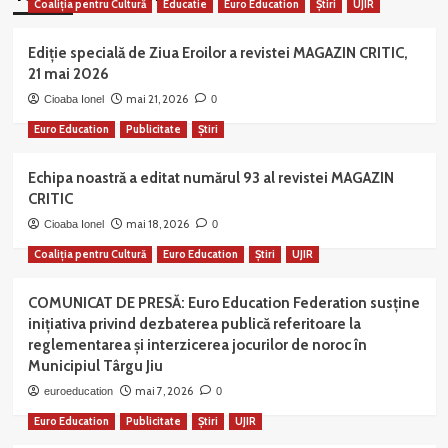
Coaliția pentru Cultură
Educatie
Euro Education
Știri
UJIR
Ediție specială de Ziua Eroilor a revistei MAGAZIN CRITIC,
21 mai 2026
mai 21, 2026
Cioaba Ionel
0
Euro Education
Publicitate
Știri
Echipa noastră a editat numărul 93 al revistei MAGAZIN
CRITIC
mai 18, 2026
Cioaba Ionel
0
Coaliția pentru Cultură
Euro Education
Știri
UJIR
COMUNICAT DE PRESĂ: Euro Education Federation susține
inițiativa privind dezbaterea publică referitoare la
reglementarea și interzicerea jocurilor de noroc în
Municipiul Târgu Jiu
mai 7, 2026
euroeducation
0
Euro Education
Publicitate
Știri
UJIR