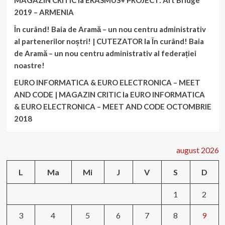
MAGAZIN CRITIC
la
ERASMUS+ PROJECT: Art Bridge
2019 – ARMENIA
În curând! Baia de Aramă – un nou centru administrativ
al partenerilor noștri! | CUTEZATOR
la
În curând! Baia
de Aramă – un nou centru administrativ al federației
noastre!
EURO INFORMATICA & EURO ELECTRONICA – MEET
AND CODE | MAGAZIN CRITIC
la
EURO INFORMATICA
& EURO ELECTRONICA – MEET AND CODE OCTOMBRIE
2018
august 2026
L
Ma
Mi
J
V
S
D
1
2
3
4
5
6
7
8
9