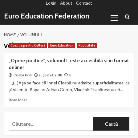
Login
About
Contact
Sari
la
Primary
Euro Education Federation
conținut
Menu
HOME
VOLUMUL I
volumul I
Coaliția pentru Cultură
Euro Education
Publicitate
„Opere politice”, volumul I, este accesibilă și în format
online!
august 24, 2018
Cioaba Ionel
0
„(…)Aşa se face că Ionel Cioabă nu admite superficialitatea, ca
şi Valentin Popa ori Adrian Gorun, Vladimir Tismăneanu ori...
Read
Read More
more
about
„Opere
Caută
politice”,
după:
volumul
I,