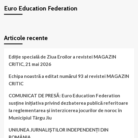
este
Euro Education Federation
accesibilă
și
în
format
WordPress
booking
plugin
online!
Articole recente
Ediție specială de Ziua Eroilor a revistei MAGAZIN
CRITIC, 21 mai 2026
Echipa noastră a editat numărul 93 al revistei MAGAZIN
CRITIC
COMUNICAT DE PRESĂ: Euro Education Federation
susține inițiativa privind dezbaterea publică referitoare
la reglementarea și interzicerea jocurilor de noroc în
Municipiul Târgu Jiu
UNIUNEA JURNALIȘTILOR INDEPENDENȚI DIN
ROMÂNIA