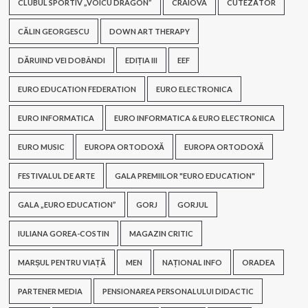
CLUBUL SPORTIV „VOICU DRAGON”
CRAIOVA
CUTEZĂTOR
CĂLIN GEORGESCU
DOWN ART THERAPY
DĂRUIND VEI DOBÂNDI
EDIȚIA III
EEF
EURO EDUCATION FEDERATION
EURO ELECTRONICA
EURO INFORMATICA
EURO INFORMATICA & EURO ELECTRONICA
EURO MUSIC
EUROPA ORTODOXĂ
EUROPA ORTODOXĂ
FESTIVALUL DE ARTE
GALA PREMIILOR "EURO EDUCATION"
GALA „EURO EDUCATION”
GORJ
GORJUL
IULIANA GOREA-COSTIN
MAGAZIN CRITIC
MARȘUL PENTRU VIAȚĂ
MEN
NAȚIONAL INFO
ORADEA
PARTENER MEDIA
PENSIONAREA PERSONALULUI DIDACTIC