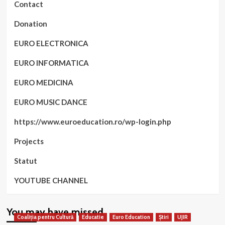
Contact
Donation
EURO ELECTRONICA
EURO INFORMATICA
EURO MEDICINA
EURO MUSIC DANCE
https://www.euroeducation.ro/wp-login.php
Projects
Statut
YOUTUBE CHANNEL
You may have missed
Coaliția pentru Cultură
Educatie
Euro Education
Știri
UJIR