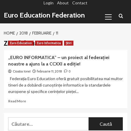
Login
About
Contact
Sari
la
Primary
Euro Education Federation
conținut
Menu
HOME
2018
FEBRUARIE
11
Zi:
11 februarie 2018
Euro Education
Euro Informatica
Știri
„EURO INFORMATICA” – un proiect al federației
noastre a ajuns la a CCXXI a ediție!
februarie 11, 2018
Cioaba Ionel
0
Federația Euro Education oferă gratuit posibilitatea mai multor
tineri de a dobândi cunoștințe informatice la standardele
europene și specifice cerințelor pieței...
Read
Read More
more
about
„EURO
Caută
INFORMATICA”
după:
–