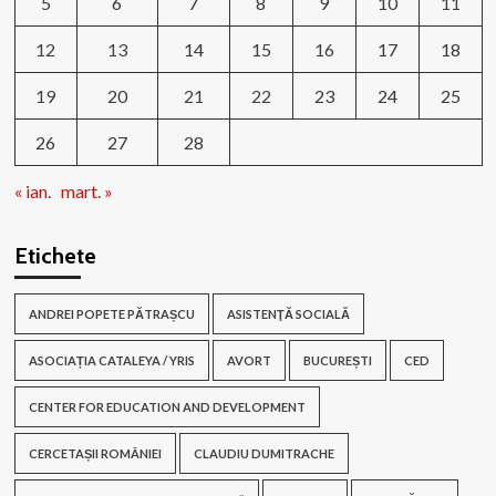
5
6
7
8
9
10
11
12
13
14
15
16
17
18
19
20
21
22
23
24
25
26
27
28
« ian.
mart. »
Etichete
ANDREI POPETE PĂTRAȘCU
ASISTENŢĂ SOCIALĂ
ASOCIAȚIA CATALEYA / YRIS
AVORT
BUCUREȘTI
CED
CENTER FOR EDUCATION AND DEVELOPMENT
CERCETAȘII ROMÂNIEI
CLAUDIU DUMITRACHE