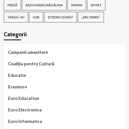
PRESĂ
RADU MARA MĂDĂLINA
SPANIA
SPORT
TÂRGU-JIU
UJIR
ȘTEFAN CSUKAT
„MIC NEWS”
Categorii
Campanii umanitare
Coaliția pentru Cultură
Educatie
Erasmus+
Euro Education
Euro Electronica
Euro Informatica