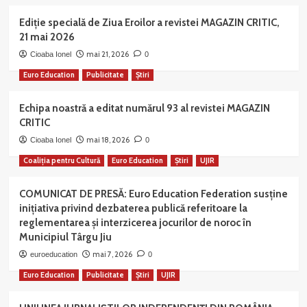
Ediție specială de Ziua Eroilor a revistei MAGAZIN CRITIC,
21 mai 2026
mai 21, 2026
Cioaba Ionel
0
Euro Education
Publicitate
Știri
Echipa noastră a editat numărul 93 al revistei MAGAZIN
CRITIC
mai 18, 2026
Cioaba Ionel
0
Coaliția pentru Cultură
Euro Education
Știri
UJIR
COMUNICAT DE PRESĂ: Euro Education Federation susține
inițiativa privind dezbaterea publică referitoare la
reglementarea și interzicerea jocurilor de noroc în
Municipiul Târgu Jiu
mai 7, 2026
euroeducation
0
Euro Education
Publicitate
Știri
UJIR