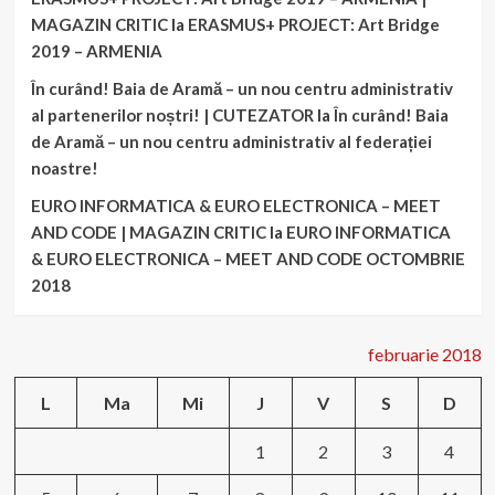
MAGAZIN CRITIC
la
ERASMUS+ PROJECT: Art Bridge
2019 – ARMENIA
În curând! Baia de Aramă – un nou centru administrativ
al partenerilor noștri! | CUTEZATOR
la
În curând! Baia
de Aramă – un nou centru administrativ al federației
noastre!
EURO INFORMATICA & EURO ELECTRONICA – MEET
AND CODE | MAGAZIN CRITIC
la
EURO INFORMATICA
& EURO ELECTRONICA – MEET AND CODE OCTOMBRIE
2018
februarie 2018
L
Ma
Mi
J
V
S
D
1
2
3
4