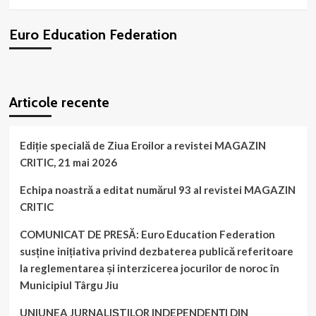
un
proiect
Euro Education Federation
al
federației
noastre
a
WordPress
booking
plugin
ajuns
Articole recente
la
a
CCXXI
a
Ediție specială de Ziua Eroilor a revistei MAGAZIN
ediție!
CRITIC, 21 mai 2026
Echipa noastră a editat numărul 93 al revistei MAGAZIN
CRITIC
COMUNICAT DE PRESĂ: Euro Education Federation
susține inițiativa privind dezbaterea publică referitoare
la reglementarea și interzicerea jocurilor de noroc în
Municipiul Târgu Jiu
UNIUNEA JURNALIȘTILOR INDEPENDENȚI DIN