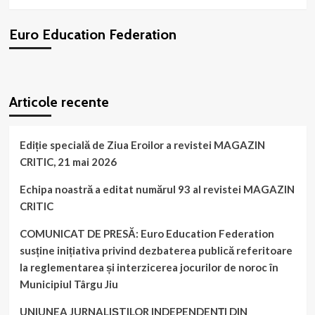
BRD!
Federația
Euro Education Federation
noastră
pe
lista
ONG-
WordPress
booking
plugin
urilor
Articole recente
protestatare!
Ediție specială de Ziua Eroilor a revistei MAGAZIN
CRITIC, 21 mai 2026
Echipa noastră a editat numărul 93 al revistei MAGAZIN
CRITIC
COMUNICAT DE PRESĂ: Euro Education Federation
susține inițiativa privind dezbaterea publică referitoare
la reglementarea și interzicerea jocurilor de noroc în
Municipiul Târgu Jiu
UNIUNEA JURNALIȘTILOR INDEPENDENȚI DIN