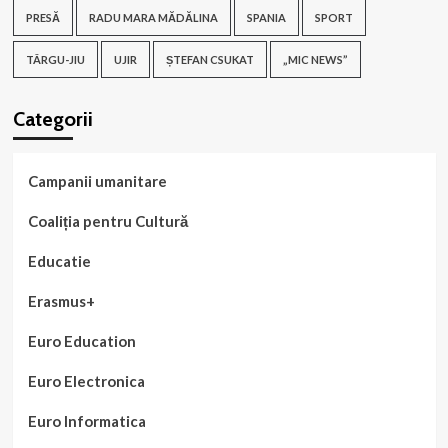
PRESĂ
RADU MARA MĂDĂLINA
SPANIA
SPORT
TÂRGU-JIU
UJIR
ȘTEFAN CSUKAT
„MIC NEWS”
Categorii
Campanii umanitare
Coaliția pentru Cultură
Educatie
Erasmus+
Euro Education
Euro Electronica
Euro Informatica