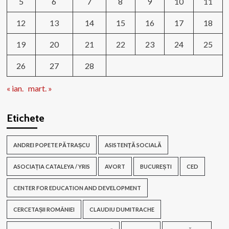
5
6
7
8
9
10
11
12
13
14
15
16
17
18
19
20
21
22
23
24
25
26
27
28
« ian.
mart. »
Etichete
ANDREI POPETE PĂTRAȘCU
ASISTENŢĂ SOCIALĂ
ASOCIAȚIA CATALEYA / YRIS
AVORT
BUCUREȘTI
CED
CENTER FOR EDUCATION AND DEVELOPMENT
CERCETAȘII ROMÂNIEI
CLAUDIU DUMITRACHE