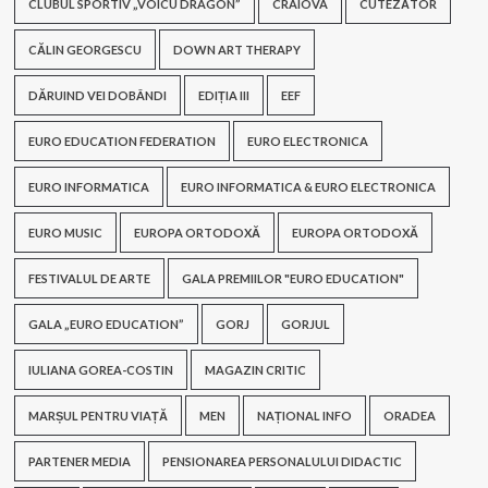
CLUBUL SPORTIV „VOICU DRAGON”
CRAIOVA
CUTEZĂTOR
CĂLIN GEORGESCU
DOWN ART THERAPY
DĂRUIND VEI DOBÂNDI
EDIȚIA III
EEF
EURO EDUCATION FEDERATION
EURO ELECTRONICA
EURO INFORMATICA
EURO INFORMATICA & EURO ELECTRONICA
EURO MUSIC
EUROPA ORTODOXĂ
EUROPA ORTODOXĂ
FESTIVALUL DE ARTE
GALA PREMIILOR "EURO EDUCATION"
GALA „EURO EDUCATION”
GORJ
GORJUL
IULIANA GOREA-COSTIN
MAGAZIN CRITIC
MARȘUL PENTRU VIAȚĂ
MEN
NAȚIONAL INFO
ORADEA
PARTENER MEDIA
PENSIONAREA PERSONALULUI DIDACTIC