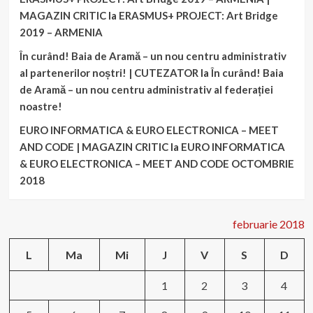
MAGAZIN CRITIC
la
ERASMUS+ PROJECT: Art Bridge
2019 – ARMENIA
În curând! Baia de Aramă – un nou centru administrativ
al partenerilor noștri! | CUTEZATOR
la
În curând! Baia
de Aramă – un nou centru administrativ al federației
noastre!
EURO INFORMATICA & EURO ELECTRONICA – MEET
AND CODE | MAGAZIN CRITIC
la
EURO INFORMATICA
& EURO ELECTRONICA – MEET AND CODE OCTOMBRIE
2018
februarie 2018
L
Ma
Mi
J
V
S
D
1
2
3
4