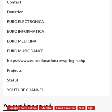
Contact
Donation
EURO ELECTRONICA
EURO INFORMATICA
EURO MEDICINA
EURO MUSIC DANCE
https://www.euroeducation.ro/wp-login.php
Projects
Statut
YOUTUBE CHANNEL
You may have missed
Coaliția pentru Cultură
Educatie
Euro Education
Știri
UJIR