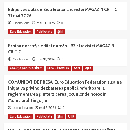
Ediție specială de Ziua Eroilor a revistei MAGAZIN CRITIC,
21 mai 2026
mai 21, 2026
Cioaba Ionel
0
Euro Education
Publicitate
Știri
Echipa noastră a editat numărul 93 al revistei MAGAZIN
CRITIC
mai 18, 2026
Cioaba Ionel
0
Coaliția pentru Cultură
Euro Education
Știri
UJIR
COMUNICAT DE PRESĂ: Euro Education Federation susține
inițiativa privind dezbaterea publică referitoare la
reglementarea și interzicerea jocurilor de noroc în
Municipiul Târgu Jiu
mai 7, 2026
euroeducation
0
Euro Education
Publicitate
Știri
UJIR