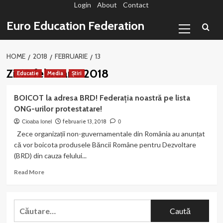
Login
About
Contact
Sari
la
Primary
Euro Education Federation
conținut
Menu
HOME
2018
FEBRUARIE
13
Zi:
13 februarie 2018
Educatie
Media
Știri
BOICOT la adresa BRD! Federația noastră pe lista
ONG-urilor protestatare!
februarie 13, 2018
Cioaba Ionel
0
Zece organizații non-guvernamentale din România au anunțat
că vor boicota produsele Băncii Române pentru Dezvoltare
(BRD) din cauza felului...
Read
Read More
more
about
BOICOT
Caută
la
după:
adresa