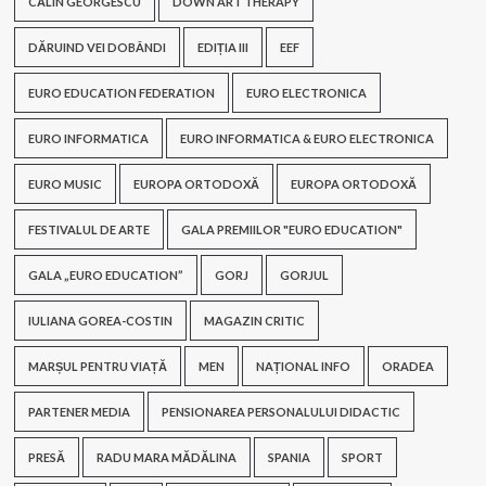
CĂLIN GEORGESCU
DOWN ART THERAPY
DĂRUIND VEI DOBÂNDI
EDIȚIA III
EEF
EURO EDUCATION FEDERATION
EURO ELECTRONICA
EURO INFORMATICA
EURO INFORMATICA & EURO ELECTRONICA
EURO MUSIC
EUROPA ORTODOXĂ
EUROPA ORTODOXĂ
FESTIVALUL DE ARTE
GALA PREMIILOR "EURO EDUCATION"
GALA „EURO EDUCATION”
GORJ
GORJUL
IULIANA GOREA-COSTIN
MAGAZIN CRITIC
MARȘUL PENTRU VIAȚĂ
MEN
NAȚIONAL INFO
ORADEA
PARTENER MEDIA
PENSIONAREA PERSONALULUI DIDACTIC
PRESĂ
RADU MARA MĂDĂLINA
SPANIA
SPORT