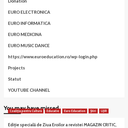
Donation
EURO ELECTRONICA
EURO INFORMATICA
EURO MEDICINA
EURO MUSIC DANCE
https://www.euroeducation.ro/wp-login.php
Projects
Statut
YOUTUBE CHANNEL
You may have missed
Coaliția pentru Cultură
Educatie
Euro Education
Știri
UJIR
Ediție specială de Ziua Eroilor a revistei MAGAZIN CRITIC,