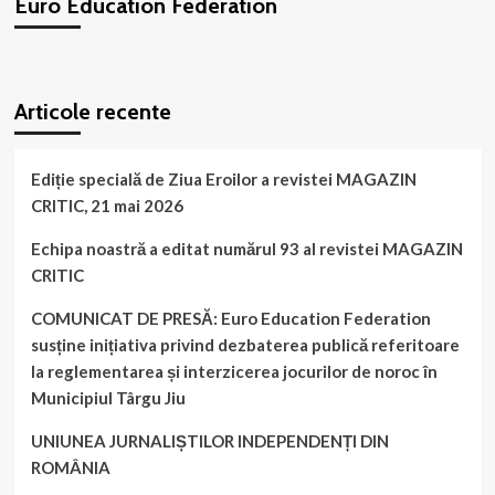
Euro Education Federation
de
la
Oradea!
WordPress
booking
plugin
Articole recente
Ediție specială de Ziua Eroilor a revistei MAGAZIN
CRITIC, 21 mai 2026
Echipa noastră a editat numărul 93 al revistei MAGAZIN
CRITIC
COMUNICAT DE PRESĂ: Euro Education Federation
susține inițiativa privind dezbaterea publică referitoare
la reglementarea și interzicerea jocurilor de noroc în
Municipiul Târgu Jiu
UNIUNEA JURNALIȘTILOR INDEPENDENȚI DIN
ROMÂNIA