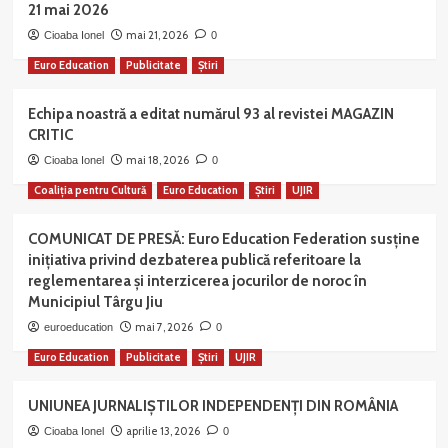
21 mai 2026
mai 21, 2026
Cioaba Ionel
0
Euro Education
Publicitate
Știri
Echipa noastră a editat numărul 93 al revistei MAGAZIN
CRITIC
mai 18, 2026
Cioaba Ionel
0
Coaliția pentru Cultură
Euro Education
Știri
UJIR
COMUNICAT DE PRESĂ: Euro Education Federation susține
inițiativa privind dezbaterea publică referitoare la
reglementarea și interzicerea jocurilor de noroc în
Municipiul Târgu Jiu
mai 7, 2026
euroeducation
0
Euro Education
Publicitate
Știri
UJIR
UNIUNEA JURNALIȘTILOR INDEPENDENȚI DIN ROMÂNIA
aprilie 13, 2026
Cioaba Ionel
0