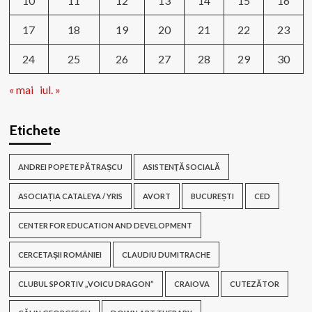
10
11
12
13
14
15
16
17
18
19
20
21
22
23
24
25
26
27
28
29
30
« mai
iul. »
Etichete
ANDREI POPETE PĂTRAȘCU
ASISTENŢĂ SOCIALĂ
ASOCIAȚIA CATALEYA / YRIS
AVORT
BUCUREȘTI
CED
CENTER FOR EDUCATION AND DEVELOPMENT
CERCETAȘII ROMÂNIEI
CLAUDIU DUMITRACHE
CLUBUL SPORTIV „VOICU DRAGON”
CRAIOVA
CUTEZĂTOR