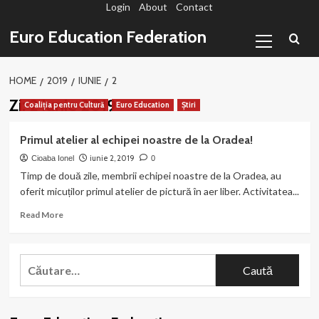
Login
About
Contact
Sari
la
Primary
Euro Education Federation
conținut
Menu
HOME
2019
IUNIE
2
Zi:
2 iunie 2019
Coaliția pentru Cultură
Euro Education
Știri
Primul atelier al echipei noastre de la Oradea!
iunie 2, 2019
Cioaba Ionel
0
Timp de două zile, membrii echipei noastre de la Oradea, au
oferit micuților primul atelier de pictură în aer liber. Activitatea...
Read
Read More
more
about
Primul
Caută
atelier
după:
al
echipei
noastre