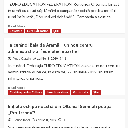
Asociația
EURO EDUCATION FEDERATION, Regiunea Oltenia a lansat
“Fiii
în urmă cu două săptămâni o campanie socială pentru mediul
Lupșei”
rural intitulată „Dăruind vei dobândi!” . Campania a avut ca...
vor
primi
Read
Read More
mâine
more
Educatie
Euro Education
Știri
vizita
about
a
Echipa
În curând! Baia de Aramă – un nou centru
230
noastră
administrativ al federației noastre!
prieteni
a
din
selectat
aprilie 18, 2019
Plesu Catalin
1
Serbia.
localitatea
În curând, Federația EURO EDUCATION va avea un nou centru
“Moșteniri
Preajba,
administrativ după ce, în data de, 22 ianuarie 2019, anunțam
la
județul
înființarea unei noi...
Granița
Gorj
Dunării”
pentru
Read
Read More
–
campania
more
Coaliția pentru Cultură
Euro Education
Publicitate
Știri
proiect
socială
about
finanțat
„Dăruind
În
de
Inițiată echipa noastră din Oltenia! Semnați petiția
vei
curând!
UE
„Pro-Istoria”!
dobândi!”.
Baia
prin
de
aprilie 11, 2019
Cioaba Ionel
0
Interreg-
Aramă
Susținem menținerea istoriei ca variantă de opțiune pentru
IPA