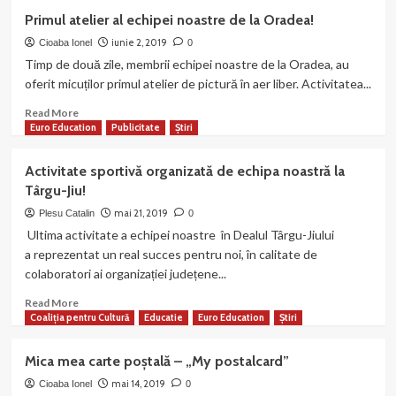
în
Proiectul
Primul atelier al echipei noastre de la Oradea!
parteneriat
„Sportul
cu
pentru
iunie 2, 2019
Cioaba Ionel
0
„Tinkerbell
timpul
Timp de două zile, membrii echipei noastre de la Oradea, au
și
liber”
oferit micuților primul atelier de pictură în aer liber. Activitatea...
prietenii”!
va
continua
Read
Read More
și
more
Euro Education
Publicitate
Știri
vara
about
aceasta!
Primul
Activitate sportivă organizată de echipa noastră la
atelier
Târgu-Jiu!
al
echipei
mai 21, 2019
Plesu Catalin
0
noastre
Ultima activitate a echipei noastre în Dealul Târgu-Jiului
de
a reprezentat un real succes pentru noi, în calitate de
la
colaboratori ai organizației județene...
Oradea!
Read
Read More
more
Coaliția pentru Cultură
Educatie
Euro Education
Știri
about
Activitate
Mica mea carte poștală – „My postalcard”
sportivă
organizată
mai 14, 2019
Cioaba Ionel
0