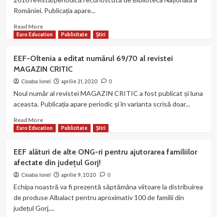
pe
României. Publicația apare...
MAGAZIN
CRITIC!
Read
Read More
more
Euro Education
Publicitate
Știri
about
Echipa
EEF-Oltenia a editat numărul 69/70 al revistei
noastră
MAGAZIN CRITIC
a
publicat
aprilie 21, 2020
Cioaba Ionel
0
numărul
Noul număr al revistei MAGAZIN CRITIC a fost publicat și luna
6
aceasta. Publicația apare periodic și în varianta scrisă doar...
al
revistei
Read
Read More
CUTEZĂTOR!
more
Euro Education
Publicitate
Știri
about
EEF-
EEF alături de alte ONG-ri pentru ajutorarea familiilor
Oltenia
afectate din județul Gorj!
a
editat
aprilie 9, 2020
Cioaba Ionel
0
numărul
Echipa noastră va fi prezentă săptămâna viitoare la distribuirea
69/70
de produse Albalact pentru aproximativ 100 de familii din
al
județul Gorj,...
revistei