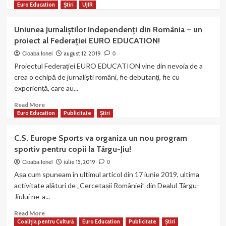
more
Euro Education
Știri
UJIR
about
Afiliații
Uniunea Jurnaliștilor Independenți din România – un
noștri
proiect al Federației EURO EDUCATION!
de
la
august 12, 2019
Cioaba Ionel
0
“Cercetașii
Proiectul Federației EURO EDUCATION vine din nevoia de a
României
crea o echipă de jurnaliști români, fie debutanți, fie cu
–
experiență, care au...
Ecaterina
Teodoroiu
Read
Read More
Târgu-
more
Euro Education
Publicitate
Știri
Jiu”-
about
au
Uniunea
C.S. Europe Sports va organiza un nou program
participat
Jurnaliștilor
sportiv pentru copii la Târgu-Jiu!
cu
Independenți
două
din
iulie 15, 2019
Cioaba Ionel
0
patrule
România
Așa cum spuneam în ultimul articol din 17 iunie 2019, ultima
de
–
activitate alături de „Cercetașii României” din Dealul Târgu-
„lupișori”
un
Jiului ne-a...
la
proiect
câmpul
al
Read
Read More
Seven
Federației
more
Coaliția pentru Cultură
Euro Education
Publicitate
Știri
în