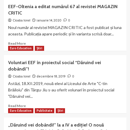
Federația
EEF-Oltenia a editat numărul 67 al revistei MAGAZIN
noastră
CRITIC
este
reprezentată
ianuarie 14, 2020
Cioaba Ionel
0
și
Noul număr al revistei MAGAZIN CRITIC a fost publicat și luna
în
aceasta. Publicația apare periodic și în varianta scrisă doar...
Canada!
Gala
Read
Read More
artelor,
more
Euro Education
Știri
Gala
about
laureaților!
EEF-
Voluntari EEF în proiectul social “Dăruind vei
25
Oltenia
dobândi”!
ianuarie
a
2020,
editat
decembrie 18, 2019
Cioaba Ionel
0
Montreal,
numărul
Astăzi, 18.XII.2019, nouă elevi ai Liceului de Arte "C-tin
Canada
67
Brăiloiu" din Târgu-Jiu s-au oferit volunari în proiectul social
al
"Dăruind vei...
revistei
MAGAZIN
Read
Read More
CRITIC
more
Euro Education
Publicitate
Știri
about
Voluntari
„Dăruind vei dobândi!” la a IV a ediție! O nouă
EEF