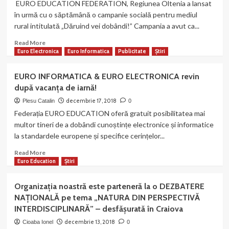
EURO EDUCATION FEDERATION, Regiunea Oltenia a lansat
News”
în urmă cu o săptămână o campanie socială pentru mediul
au
rural intitulată „Dăruind vei dobândi!” Campania a avut ca...
reușit
să
Read
Read More
aducă
more
Euro Electronica
Euro Informatica
Publicitate
Știri
zâmbetul
about
pe
EEF
EURO INFORMATICA & EURO ELECTRONICA revin
buzele
Oltenia:
a
după vacanța de iarnă!
Localitatea
sute
Iezureni,
decembrie 17, 2018
Plesu Catalin
0
de
județul
Federația EURO EDUCATION oferă gratuit posibilitatea mai
copii
Gorj
multor tineri de a dobândi cunoștințe electronice și informatice
defavorizați
a
din
la standardele europene și specifice cerințelor...
fost
București
selectată
Read
Read More
și
pentru
more
Euro Education
Știri
Ilfov.
campania
about
socială
EURO
Organizația noastră este parteneră la o DEZBATERE
„Dăruind
INFORMATICA
NAŢIONALĂ pe tema „NATURA DIN PERSPECTIVĂ
vei
&
dobândi!”
INTERDISCIPLINARĂ” – desfășurată în Craiova
EURO
ELECTRONICA
decembrie 13, 2018
Cioaba Ionel
0
revin