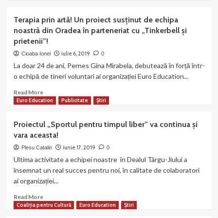
EURO
about
comuna
EDUCATION!
C.S.
Arefu,
Terapia prin artă! Un proiect susținut de echipa
Europe
județul
noastră din Oradea în parteneriat cu „Tinkerbell și
Sports
Argeș.
prietenii”!
va
organiza
iulie 6, 2019
Cioaba Ionel
0
un
La doar 24 de ani, Pernes Gina Mirabela, debutează în forță într-
nou
o echipă de tineri voluntari ai organizației Euro Education...
program
sportiv
Read
Read More
pentru
more
Euro Education
Publicitate
Știri
copii
about
la
Terapia
Proiectul „Sportul pentru timpul liber” va continua și
Târgu-
prin
vara aceasta!
Jiu!
artă!
Un
iunie 17, 2019
Plesu Catalin
0
proiect
Ultima activitate a echipei noastre în Dealul Târgu-Jiului a
susținut
însemnat un real succes pentru noi, în calitate de colaboratori
de
ai organizației...
echipa
noastră
Read
Read More
din
more
Coaliția pentru Cultură
Euro Education
Știri
Oradea
about