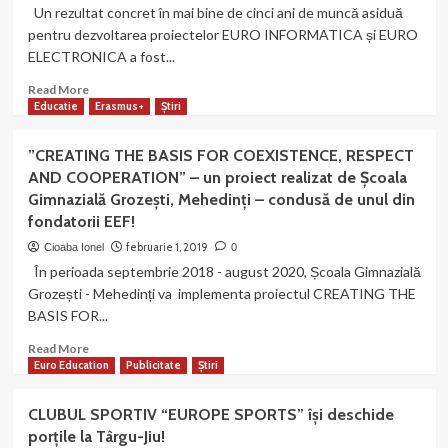
al
Un rezultat concret în mai bine de cinci ani de muncă asiduă
C.
federației
pentru dezvoltarea proiectelor EURO INFORMATICA și EURO
S.
noastre
ELECTRONICA a fost...
„EUROPE
și-
SPORTS”
a
Read
Read More
–
început
more
Educatie
Erasmus+
Știri
clubul
oficial
about
federației
activitatea!
EURO
noastre!
”CREATING THE BASIS FOR COEXISTENCE, RESPECT
INFORMATICA
AND COOPERATION” – un proiect realizat de Școala
–
Gimnazială Grozești, Mehedinți – condusă de unul din
cel
fondatorii EEF!
mai
longeviv
februarie 1, 2019
Cioaba Ionel
0
proiect
În perioada septembrie 2018 - august 2020, Școala Gimnazială
ale
Grozești - Mehedinți va implementa proiectul CREATING THE
echipei
BASIS FOR...
noastre!
Read
Read More
more
Euro Education
Publicitate
Știri
about
”CREATING
CLUBUL SPORTIV “EUROPE SPORTS” își deschide
THE
porțile la Târgu-Jiu!
BASIS