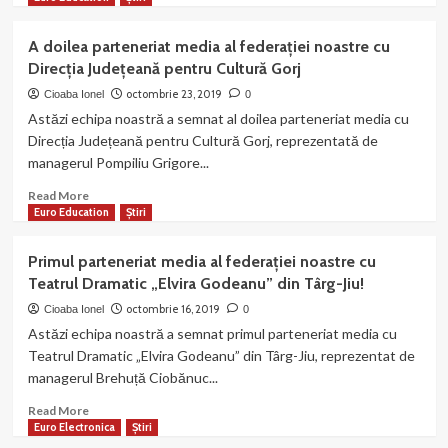
about
„Campionatul
A doilea parteneriat media al federației noastre cu
Kick-
Direcția Județeană pentru Cultură Gorj
Box
in
octombrie 23, 2019
Cioaba Ionel
0
extremis”,
Astăzi echipa noastră a semnat al doilea parteneriat media cu
ediția
Direcția Județeană pentru Cultură Gorj, reprezentată de
a
managerul Pompiliu Grigore...
II
a
Read
Read More
va
more
Euro Education
Știri
fi
about
organizat
A
Primul parteneriat media al federației noastre cu
de
doilea
Teatrul Dramatic „Elvira Godeanu” din Târg-Jiu!
afiliații
parteneriat
noștri
media
octombrie 16, 2019
Cioaba Ionel
0
de
al
Astăzi echipa noastră a semnat primul parteneriat media cu
la
federației
Teatrul Dramatic „Elvira Godeanu” din Târg-Jiu, reprezentat de
Clubul
noastre
managerul Brehuță Ciobănuc...
Sportiv
cu
„Voicu
Direcția
Read
Read More
Dragon”
Județeană
more
Euro Electronica
Știri
la
pentru
about