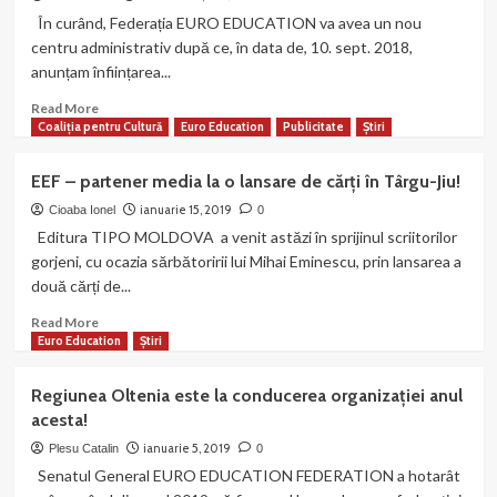
nou
În curând, Federația EURO EDUCATION va avea un nou
centru
centru administrativ după ce, în data de, 10. sept. 2018,
administrativ
anunțam înființarea...
al
Federației
Read
Read More
„EURO
more
Coaliția pentru Cultură
Euro Education
Publicitate
Știri
EDUCATION”!
about
Oradea
EEF – partener media la o lansare de cărți în Târgu-Jiu!
–
un
ianuarie 15, 2019
Cioaba Ionel
0
nou
Editura TIPO MOLDOVA a venit astăzi în sprijinul scriitorilor
centru
gorjeni, cu ocazia sărbătoririi lui Mihai Eminescu, prin lansarea a
administrativ
două cărți de...
al
Federației
Read
Read More
„EURO
more
Euro Education
Știri
EDUCATION”!
about
EEF
Regiunea Oltenia este la conducerea organizației anul
–
acesta!
partener
media
ianuarie 5, 2019
Plesu Catalin
0
la
Senatul General EURO EDUCATION FEDERATION a hotarât
o