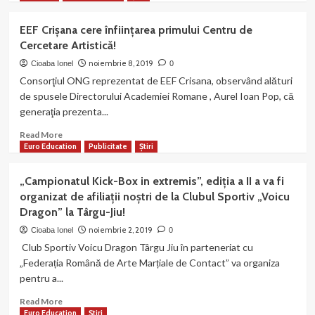
semnat
about
și
petiția
Petiția
55
EEF Crișana cere înființarea primului Centru de
pentru
noastră
de
Cercetare Artistică!
pensionarea
în
ani
cadrelor
atenția
noiembrie 8, 2019
Cioaba Ionel
pentru
0
didactice
MINISTERULUI
femei!
Consorţiul ONG reprezentat de EEF Crisana, observând alături
la
EDUCAȚIEI
de spusele Directorului Academiei Romane , Aurel Ioan Pop, că
57
NAȚIONALE!
generaţia prezenta...
ani
pentru
Read
Read More
bărbați
more
Euro Education
Publicitate
Știri
și
about
55
EEF
de
„Campionatul Kick-Box in extremis”, ediția a II a va fi
Crișana
ani
organizat de afiliații noștri de la Clubul Sportiv „Voicu
cere
pentru
Dragon” la Târgu-Jiu!
înființarea
femei!
primului
noiembrie 2, 2019
Cioaba Ionel
0
Centru
Club Sportiv Voicu Dragon Târgu Jiu în parteneriat cu
de
„Federația Română de Arte Marțiale de Contact” va organiza
Cercetare
pentru a...
Artistică!
Read
Read More
more
Euro Education
Știri