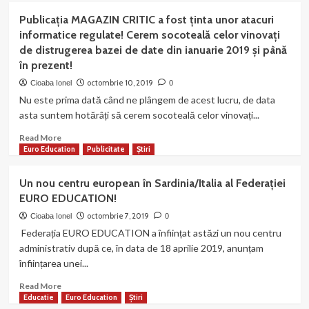
Târgu-
Cultură
Primul
Jiu!
Publicația MAGAZIN CRITIC a fost ținta unor atacuri
Gorj
parteneriat
informatice regulate! Cerem socoteală celor vinovați
media
de distrugerea bazei de date din ianuarie 2019 și până
al
în prezent!
federației
noastre
octombrie 10, 2019
Cioaba Ionel
0
cu
Nu este prima dată când ne plângem de acest lucru, de data
Teatrul
asta suntem hotărâți să cerem socoteală celor vinovați...
Dramatic
„Elvira
Read
Read More
Godeanu”
more
Euro Education
Publicitate
Știri
din
about
Târg-
Publicația
Un nou centru european în Sardinia/Italia al Federației
Jiu!
MAGAZIN
EURO EDUCATION!
CRITIC
a
octombrie 7, 2019
Cioaba Ionel
0
fost
Federația EURO EDUCATION a înființat astăzi un nou centru
ținta
administrativ după ce, în data de 18 aprilie 2019, anunțam
unor
înființarea unei...
atacuri
informatice
Read
Read More
regulate!
more
Educatie
Euro Education
Știri
Cerem