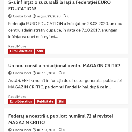
S-a înființat o sucursală la Iași a Federației EURO
noastră
EDUCATION!
a
retrimis
august 29, 2020
Cioaba Ionel
0
Parlamentului
Federația EURO EDUCATION a înființat pe 28.08.2020, un nou
României
centru administrativ după ce, în data de 7.10.2019, anunțam
și
înființarea unei noi regiuni...
respectiv
Ministerului
Read
Read More
Educației
more
Euro Education
Știri
Naționale
about
propunerea
S-
Un nou consiliu redacțional pentru MAGAZIN CRITIC!
legislativă
a
sau
înființat
iulie 16, 2020
Cioaba Ionel
0
O.U.G.
o
Astăzi, EEF l-a numit în funcția de director general al publicației
privind
sucursală
MAGAZIN CRITIC, pe domnul Fandel Mihai, după ce în...
„pensionarea
la
personalului
Iași
Read
Read More
didactic
a
more
Euro Education
Publicitate
Știri
la
Federației
about
vârsta
EURO
Un
Federația noastră a publicat numărul 72 al revistei
de
EDUCATION!
nou
MAGAZIN CRITIC!
57
consiliu
ani
redacțional
iulie 13, 2020
Cioaba Ionel
0