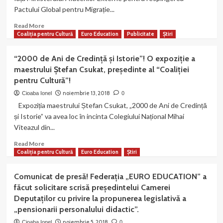
județeană
Pactului Global pentru Migrație...
„Voluntariatul,
o
Read
Read More
dovadă
more
Coaliția pentru Cultură
Euro Education
Publicitate
Știri
de
about
maturizare”.
Organizația
“2000 de Ani de Credință și Istorie”! O expoziție a
noastră
maestrului Ștefan Csukat, președinte al “Coaliției
este
pentru Cultură”!
împotriva
„Pactului
noiembrie 13, 2018
Cioaba Ionel
0
Global
Expoziția maestrului Ștefan Csukat, „2000 de Ani de Credință
pentru
și Istorie” va avea loc în incinta Colegiului Național Mihai
Migrație”!
Viteazul din...
Aplicarea
lui
Read
Read More
ar
more
Coaliția pentru Cultură
Euro Education
Știri
încălca
about
în
“2000
Comunicat de presă! Federația „EURO EDUCATION” a
mod
de
flagrant
făcut solicitare scrisă președintelui Camerei
Ani
CONSTITUȚIA
Deputaților cu privire la propunerea legislativă a
de
ROMÂNIEI!
„pensionarii personalului didactic”.
Credință
și
noiembrie 5, 2018
Cioaba Ionel
0