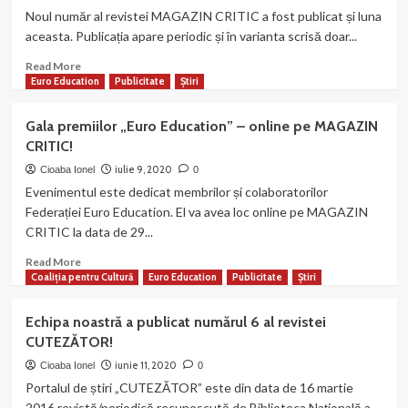
pentru
pentru
Noul număr al revistei MAGAZIN CRITIC a fost publicat și luna
bărbați
MAGAZIN
aceasta. Publicația apare periodic și în varianta scrisă doar...
și
CRITIC!
respectiv
Read
Read More
55
more
Euro Education
Publicitate
Știri
de
about
ani
Federația
Gala premiilor „Euro Education” – online pe MAGAZIN
pentru
noastră
femei”.
CRITIC!
a
publicat
iulie 9, 2020
Cioaba Ionel
0
numărul
Evenimentul este dedicat membrilor și colaboratorilor
72
Federației Euro Education. El va avea loc online pe MAGAZIN
al
CRITIC la data de 29...
revistei
MAGAZIN
Read
Read More
CRITIC!
more
Coaliția pentru Cultură
Euro Education
Publicitate
Știri
about
Gala
Echipa noastră a publicat numărul 6 al revistei
premiilor
CUTEZĂTOR!
„Euro
Education”
iunie 11, 2020
Cioaba Ionel
0
–
Portalul de știri „CUTEZĂTOR” este din data de 16 martie
online
2016 revistă/periodică recunoscută de Biblioteca Națională a