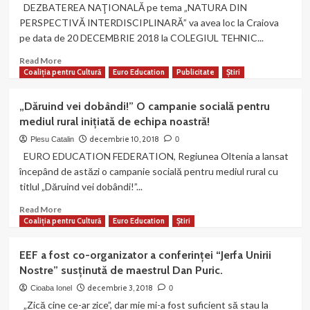
DEZBATEREA NAŢIONALĂ pe tema „NATURA DIN
după
PERSPECTIVĂ INTERDISCIPLINARĂ” va avea loc la Craiova
vacanța
pe data de 20 DECEMBRIE 2018 la COLEGIUL TEHNIC...
de
iarnă!
Read
Read More
more
Coaliția pentru Cultură
Euro Education
Publicitate
Știri
about
Organizația
„Dăruind vei dobândi!” O campanie socială pentru
noastră
mediul rural inițiată de echipa noastră!
este
parteneră
decembrie 10, 2018
Plesu Catalin
0
la
EURO EDUCATION FEDERATION, Regiunea Oltenia a lansat
o
începând de astăzi o campanie socială pentru mediul rural cu
DEZBATERE
titlul „Dăruind vei dobândi!”...
NAŢIONALĂ
pe
Read
Read More
tema
more
Coaliția pentru Cultură
Euro Education
Știri
„NATURA
about
DIN
„Dăruind
EEF a fost co-organizator a conferinței “Jerfa Unirii
PERSPECTIVĂ
vei
Nostre” susținută de maestrul Dan Puric.
INTERDISCIPLINARĂ”
dobândi!”
–
O
decembrie 3, 2018
Cioaba Ionel
0
desfășurată
campanie
„Zică cine ce-ar zice”, dar mie mi-a fost suficient să stau la
în