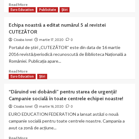
MAGAZIN
Read
Read More
CRITIC
more
Euro Education
Publicitate
Știri
about
EEF
Echipa noastră a editat numărul 5 al revistei
alături
CUTEZĂTOR
de
alte
martie 17, 2020
Cioaba Ionel
0
ONG-
Portalul de știri „CUTEZĂTOR” este din data de 16 martie
ri
2016 revistă/periodică recunoscută de Biblioteca Națională a
pentru
României. Publicația apare...
ajutorarea
familiilor
Read
Read More
afectate
more
Euro Education
Știri
din
about
județul
Echipa
“Dăruind vei dobândi” pentru starea de urgență!
Gorj!
noastră
Campanie socială în toate centrele echipei noastre!
a
editat
martie 16, 2020
Cioaba Ionel
0
numărul
EURO EDUCATION FEDERATION a lansat astăzi o nouă
5
campanie socială pentru toate centrele noastre. Campania a
al
avut ca zonă de acțiune...
revistei
CUTEZĂTOR
Read
Read More