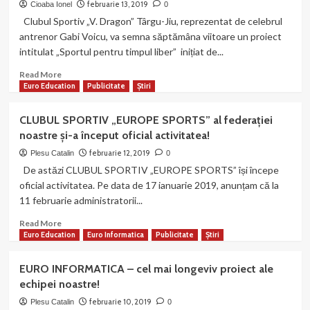
noastră!
februarie 13, 2019
Cioaba Ionel
0
ROLUL
Clubul Sportiv „V. Dragon” Târgu-Jiu, reprezentat de celebrul
PROFESORULUI
antrenor Gabi Voicu, va semna săptămâna viitoare un proiect
DE
intitulat „Sportul pentru timpul liber” inițiat de...
EDUCAŢIE
FIZICĂ
Read
Read More
ÎN
more
Euro Education
Publicitate
Știri
DESFĂŞURAREA
about
ACTIVITĂŢILOR
Club
CLUBUL SPORTIV „EUROPE SPORTS” al federației
DE
Sportiv
TIMP
noastre și-a început oficial activitatea!
„V.
LIBER
Dragon”
februarie 12, 2019
Plesu Catalin
0
ALE
Târgu-
De astăzi CLUBUL SPORTIV „EUROPE SPORTS” își începe
ADOLESCENŢILOR
Jiu
oficial activitatea. Pe data de 17 ianuarie 2019, anunțam că la
va
11 februarie administratorii...
semna
proiectul
Read
Read More
„Sportul
more
Euro Education
Euro Informatica
Publicitate
Știri
pentru
about
timpul
CLUBUL
EURO INFORMATICA – cel mai longeviv proiect ale
liber”
SPORTIV
echipei noastre!
–
„EUROPE
inițiat
SPORTS”
februarie 10, 2019
Plesu Catalin
0
de