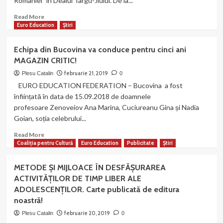
României" în Dealul Târgu-Jiului. De la...
EEF!
Al
Read
Read More
63-
more
Euro Education
Știri
lea
about
număr
Ateliere
Echipa din Bucovina va conduce pentru cinci ani
al
oferite
MAGAZIN CRITIC!
revistei
de
MAGAZIN
afiliații
februarie 21, 2019
Plesu Catalin
0
CRITIC!
noștri
EURO EDUCATION FEDERATION – Bucovina a fost
“Cercetașii
înființată în data de 15.09.2018 de doamnele
României”
profesoare Zenoveiov Ana Marina, Cuciureanu Gina și Nadia
în
Goian, soția celebrului...
Dealul
Târgu-
Read
Read More
Jiului!
more
Coaliția pentru Cultură
Euro Education
Publicitate
Știri
about
Echipa
METODE ŞI MIJLOACE ÎN DESFĂŞURAREA
din
ACTIVITĂŢILOR DE TIMP LIBER ALE
Bucovina
ADOLESCENŢILOR. Carte publicată de editura
va
noastră!
conduce
pentru
februarie 20, 2019
Plesu Catalin
0
cinci