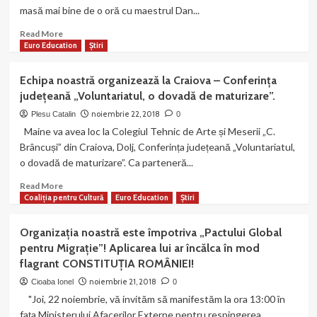
socială
masă mai bine de o oră cu maestrul Dan...
Craiova
pentru
mediul
Read
Read More
rural
more
Euro Education
Știri
inițiată
about
de
EEF
Echipa noastră organizează la Craiova – Conferința
echipa
a
județeană „Voluntariatul, o dovadă de maturizare”.
noastră!
fost
co-
noiembrie 22, 2018
Plesu Catalin
0
organizator
Maine va avea loc la Colegiul Tehnic de Arte și Meserii „C.
a
Brâncuși” din Craiova, Dolj, Conferința județeană „Voluntariatul,
conferinței
o dovadă de maturizare”. Ca parteneră...
“Jerfa
Unirii
Read
Read More
Nostre”
more
Coaliția pentru Cultură
Euro Education
Știri
susținută
about
de
Echipa
Organizația noastră este împotriva „Pactului Global
maestrul
noastră
pentru Migrație”! Aplicarea lui ar încălca în mod
Dan
organizează
Puric.
flagrant CONSTITUȚIA ROMÂNIEI!
la
Craiova
noiembrie 21, 2018
Cioaba Ionel
0
–
"Joi, 22 noiembrie, vă invităm să manifestăm la ora 13:00 în
Conferința
fața Ministerului Afacerilor Externe pentru respingerea