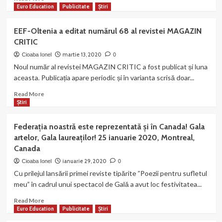
more
Euro Education
Publicitate
Știri
about
“Dăruind
EEF-Oltenia a editat numărul 68 al revistei MAGAZIN
vei
CRITIC
dobândi”
pentru
martie 13, 2020
Cioaba Ionel
0
starea
Noul număr al revistei MAGAZIN CRITIC a fost publicat și luna
de
aceasta. Publicația apare periodic și în varianta scrisă doar...
urgență!
Campanie
Read
Read More
socială
more
Știri
în
about
toate
EEF-
Federația noastră este reprezentată și în Canada! Gala
centrele
Oltenia
artelor, Gala laureaților! 25 ianuarie 2020, Montreal,
echipei
a
Canada
noastre!
editat
numărul
ianuarie 29, 2020
Cioaba Ionel
0
68
Cu prilejul lansării primei reviste tipărite ”Poezii pentru sufletul
al
meu” în cadrul unui spectacol de Gală a avut loc festivitatea...
revistei
MAGAZIN
Read
Read More
CRITIC
more
Euro Education
Publicitate
Știri
about