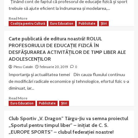
Ținând cont de faptul că profesorul de educaţie fizică şi sport
ani
trebuie să ajute eficient la îndrumarea și modelarea,...
MAGAZIN
CRITIC!
Read
Read More
more
Coaliția pentru Cultură
Euro Education
Publicitate
Știri
about
METODE
Carte publicată de editura noastră! ROLUL
ŞI
PROFESORULUI DE EDUCAŢIE FIZICĂ ÎN
MIJLOACE
DESFĂŞURAREA ACTIVITĂŢILOR DE TIMP LIBER ALE
ÎN
ADOLESCENŢILOR
DESFĂŞURAREA
ACTIVITĂŢILOR
februarie 20, 2019
Plesu Catalin
0
DE
Importanţa şi actualitatea temei Din cauza fluxului continuu
TIMP
de modificări radicale economice şi tehnologice, efortul fizic s-a
LIBER
diminuat, iar...
ALE
ADOLESCENŢILOR.
Read
Read More
Carte
more
Euro Education
Publicitate
Știri
publicată
about
de
Carte
editura
Club Sportiv „V. Dragon” Târgu-Jiu va semna proiectul
publicată
noastră!
„Sportul pentru timpul liber” – inițiat de C. S.
de
„EUROPE SPORTS” – clubul federației noastre!
editura