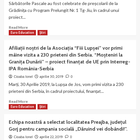
de
Sărbătorile Pascale au fost celebrate de preșcolarii de la
echipa
Grădinița cu Program Prelungit Nr. 1 Tg-Jiu, în cadrul unui
noastră
proiect...
la
Târgu-
Read
Read More
Jiu!
more
Euro Education
Știri
about
Mica
Afiliații noștri de la Asociația “Fiii Lupșei” vor primi
mea
mâine vizita a 230 prieteni din Serbia. “Moșteniri la
carte
Granița Dunării” – proiect finanțat de UE prin Interreg-
poștală
IPA România-Serbia
–
„My
aprilie 30, 2019
Cioaba Ionel
0
postalcard”
Marți, 30 Aprilie 2019, la Lupșa de Jos, vom primi vizita a 230
prieteni din Serbia, în cadrul proiectului, finanțat...
Read
Read More
more
Euro Education
Știri
about
Afiliații
Echipa noastră a selectat localitatea Preajba, județul
noștri
Gorj pentru campania socială „Dăruind vei dobândi!”.
de
la
aprilie 22, 2019
Cioaba Ionel
0