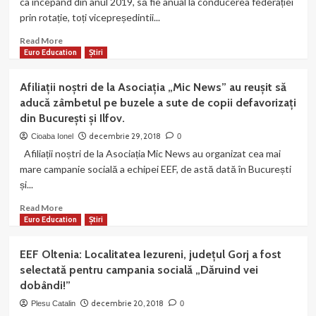
ca începând din anul 2019, să fie anual la conducerea federației
lansare
prin rotație, toți vicepreședintii...
de
cărți
Read
Read More
în
more
Euro Education
Știri
Târgu-
about
Jiu!
Regiunea
Afiliații noștri de la Asociația „Mic News” au reușit să
Oltenia
aducă zâmbetul pe buzele a sute de copii defavorizați
este
din București și Ilfov.
la
conducerea
decembrie 29, 2018
Cioaba Ionel
0
organizației
Afiliații noștri de la Asociația Mic News au organizat cea mai
anul
mare campanie socială a echipei EEF, de astă dată în București
acesta!
și...
Read
Read More
more
Euro Education
Știri
about
Afiliații
EEF Oltenia: Localitatea Iezureni, județul Gorj a fost
noștri
selectată pentru campania socială „Dăruind vei
de
dobândi!”
la
Asociația
decembrie 20, 2018
Plesu Catalin
0
„Mic