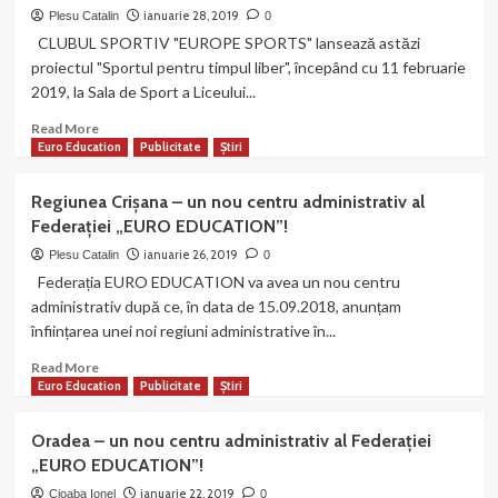
FOR
ianuarie 28, 2019
Plesu Catalin
0
COEXISTENCE,
CLUBUL SPORTIV "EUROPE SPORTS" lansează astăzi
RESPECT
proiectul "Sportul pentru timpul liber", începând cu 11 februarie
AND
2019, la Sala de Sport a Liceului...
COOPERATION”
–
Read
Read More
un
more
Euro Education
Publicitate
Știri
proiect
about
realizat
CLUBUL
Regiunea Crișana – un nou centru administrativ al
de
SPORTIV
Federației „EURO EDUCATION”!
Școala
“EUROPE
Gimnazială
SPORTS”
ianuarie 26, 2019
Plesu Catalin
0
Grozești,
își
Federația EURO EDUCATION va avea un nou centru
Mehedinți
deschide
administrativ după ce, în data de 15.09.2018, anunțam
–
porțile
înființarea unei noi regiuni administrative în...
condusă
la
de
Târgu-
Read
Read More
unul
Jiu!
more
Euro Education
Publicitate
Știri
din
about
fondatorii
Regiunea
EEF!
Oradea – un nou centru administrativ al Federației
Crișana
„EURO EDUCATION”!
–
un
ianuarie 22, 2019
Cioaba Ionel
0