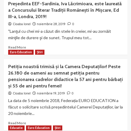
Organizația
Președinta EEF-Sardinia, Iva Lăcrimioara, este laureată
noastră
a Concursului literar Tradiții Românești în Mișcare, Ed
a
III-a, Londra, 2019!
primit
un
noiembrie 28, 2019
Cioaba Ionel
0
răspuns
"Lanţul cu chei mi-a căzut din stele în creier, mi-au zornăit
ironic
minţile de durere şi de sunet. Trupul meu tot...
de
la
Read
Read More
MEN
more
Euro Education
Știri
privind
about
„pensionarea
Președinta
Petiția noastră trimisă și la Camera Deputaților! Peste
personalului
EEF-
26.180 de oameni au semnat petiția pentru
didactic
Sardinia,
la
pensionarea cadrelor didactice la 57 ani pentru bărbați
Iva
vârsta
și 55 de ani pentru femei!
Lăcrimioara,
de
este
noiembrie 19, 2019
Cioaba Ionel
0
57
laureată
La data de 5 noiembrie 2018, Federația EURO EDUCATION a
ani
a
pentru
făcut o solicitare scrisă președintelui Camerei Deputaților, iar la
Concursului
bărbați
20 noiembrie...
literar
și
Tradiții
Read
respectiv
Read More
Românești
more
Educatie
55
Euro Education
Știri
în