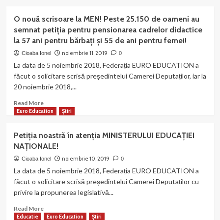
about
de
Mișcare,
Petiția
ani
Ed
O nouă scrisoare la MEN! Peste 25.150 de oameni au
noastră
pentru
III-
semnat petiția pentru pensionarea cadrelor didactice
trimisă
femei”!
a,
la 57 ani pentru bărbați și 55 de ani pentru femei!
și
Londra,
la
noiembrie 11, 2019
Cioaba Ionel
2019!
0
Camera
La data de 5 noiembrie 2018, Federația EURO EDUCATION a
Deputaților!
făcut o solicitare scrisă președintelui Camerei Deputaților, iar la
Peste
20 noiembrie 2018,...
26.180
de
Read
Read More
oameni
more
Euro Education
Știri
au
about
semnat
O
Petiția noastră în atenția MINISTERULUI EDUCAȚIEI
petiția
nouă
pentru
NAȚIONALE!
scrisoare
pensionarea
la
noiembrie 10, 2019
Cioaba Ionel
0
cadrelor
MEN!
La data de 5 noiembrie 2018, Federația EURO EDUCATION a
didactice
Peste
făcut o solicitare scrisă președintelui Camerei Deputaților cu
la
25.150
57
privire la propunerea legislativă...
de
ani
oameni
Read
Read More
pentru
au
more
Educatie
Euro Education
Știri
bărbați