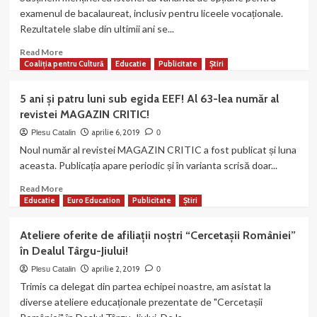
–
România-
examenul de bacalaureat, inclusiv pentru liceele vocaționale.
un
Serbia
Rezultatele slabe din ultimii ani se...
nou
centru
Read
Read More
administrativ
more
Coaliția pentru Cultură
Educatie
Publicitate
Știri
al
about
federației
Inițiată
5 ani și patru luni sub egida EEF! Al 63-lea număr al
noastre!
echipa
revistei MAGAZIN CRITIC!
noastră
din
aprilie 6, 2019
Plesu Catalin
0
Oltenia!
Noul număr al revistei MAGAZIN CRITIC a fost publicat și luna
Semnați
aceasta. Publicația apare periodic și în varianta scrisă doar...
petiția
„Pro-
Read
Read More
Istoria”!
more
Educatie
Euro Education
Publicitate
Știri
about
5
Ateliere oferite de afiliații noștri “Cercetașii României”
ani
în Dealul Târgu-Jiului!
și
patru
aprilie 2, 2019
Plesu Catalin
0
luni
Trimis ca delegat din partea echipei noastre, am asistat la
sub
diverse ateliere educaționale prezentate de "Cercetașii
egida