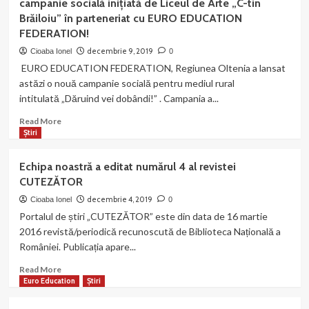
campanie socială inițiată de Liceul de Arte „C-tin
în
Brăiloiu” în parteneriat cu EURO EDUCATION
proiectul
FEDERATION!
social
“Dăruind
decembrie 9, 2019
Cioaba Ionel
0
vei
EURO EDUCATION FEDERATION, Regiunea Oltenia a lansat
dobândi”!
astăzi o nouă campanie socială pentru mediul rural
intitulată „Dăruind vei dobândi!” . Campania a...
Read
Read More
more
Știri
about
„Dăruind
Echipa noastră a editat numărul 4 al revistei
vei
CUTEZĂTOR
dobândi!”
la
decembrie 4, 2019
Cioaba Ionel
0
a
Portalul de știri „CUTEZĂTOR” este din data de 16 martie
IV
2016 revistă/periodică recunoscută de Biblioteca Națională a
a
României. Publicația apare...
ediție!
O
Read
Read More
nouă
more
Euro Education
Știri
campanie
about
socială
Echipa