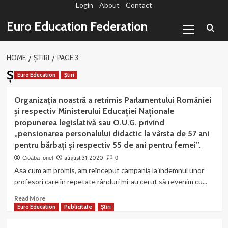
Login
About
Contact
Sari
la
Primary
Euro Education Federation
conținut
Menu
HOME
ȘTIRI
PAGE 3
Știri
Euro Education
Știri
Organizația noastră a retrimis Parlamentului României
și respectiv Ministerului Educației Naționale
propunerea legislativă sau O.U.G. privind
„pensionarea personalului didactic la vârsta de 57 ani
pentru bărbați și respectiv 55 de ani pentru femei”.
august 31, 2020
Cioaba Ionel
0
Așa cum am promis, am reînceput campania la îndemnul unor
profesori care în repetate rânduri mi-au cerut să revenim cu...
Read
Read More
more
Euro Education
Publicitate
Știri
about
Organizația