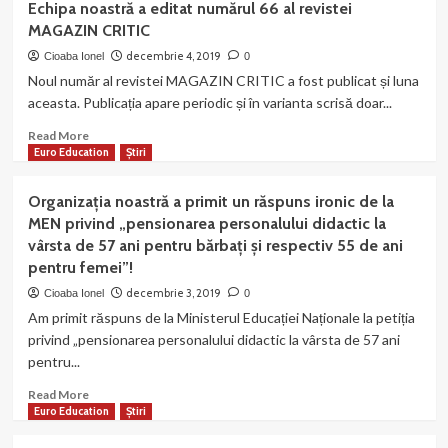
Echipa noastră a editat numărul 66 al revistei
inițiată
noastră
MAGAZIN CRITIC
de
a
Liceul
editat
decembrie 4, 2019
Cioaba Ionel
0
de
numărul
Noul număr al revistei MAGAZIN CRITIC a fost publicat și luna
Arte
4
aceasta. Publicația apare periodic și în varianta scrisă doar...
„C-
al
tin
revistei
Read
Read More
Brăiloiu”
CUTEZĂTOR
more
Euro Education
Știri
în
about
parteneriat
Echipa
Organizația noastră a primit un răspuns ironic de la
cu
noastră
EURO
MEN privind „pensionarea personalului didactic la
a
EDUCATION
vârsta de 57 ani pentru bărbați și respectiv 55 de ani
editat
FEDERATION!
pentru femei”!
numărul
66
decembrie 3, 2019
Cioaba Ionel
0
al
Am primit răspuns de la Ministerul Educației Naționale la petiția
revistei
privind „pensionarea personalului didactic la vârsta de 57 ani
MAGAZIN
pentru...
CRITIC
Read
Read More
more
Euro Education
Știri
about