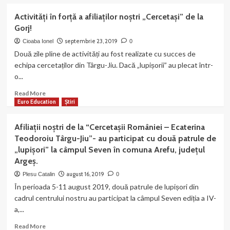
about
socoteală
Un
Activități în forță a afiliaților noștri „Cercetași” de la
celor
nou
Gorj!
vinovați
centru
de
european
septembrie 23, 2019
Cioaba Ionel
0
distrugerea
în
Două zile pline de activități au fost realizate cu succes de
bazei
Sardinia/Italia
echipa cercetaților din Târgu-Jiu. Dacă „lupișorii” au plecat într-
de
al
o...
date
Federației
din
EURO
Read
Read More
ianuarie
EDUCATION!
more
Euro Education
Știri
2019
about
și
Activități
până
Afiliații noștri de la “Cercetașii României – Ecaterina
în
în
Teodoroiu Târgu-Jiu”- au participat cu două patrule de
forță
prezent!
„lupișori” la câmpul Seven în comuna Arefu, județul
a
Argeș.
afiliaților
noștri
august 16, 2019
Plesu Catalin
0
„Cercetași”
În perioada 5-11 august 2019, două patrule de lupișori din
de
cadrul centrului nostru au participat la câmpul Seven ediția a IV-
la
a,...
Gorj!
Read
Read More