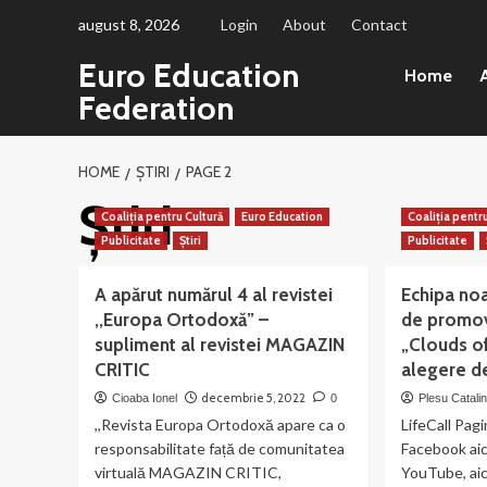
Sari
august 8, 2026
Login
About
Contact
la
Euro Education
conținut
Home
A
Federation
HOME
ȘTIRI
PAGE 2
Știri
Coaliția pentru Cultură
Euro Education
Coaliția pentr
Publicitate
Știri
Publicitate
A apărut numărul 4 al revistei
Echipa noa
,,Europa Ortodoxă” –
de promov
supliment al revistei MAGAZIN
„Clouds o
CRITIC
alegere de
decembrie 5, 2022
Cioaba Ionel
0
Plesu Catali
,,Revista Europa Ortodoxă apare ca o
LifeCall Pag
responsabilitate față de comunitatea
Facebook aic
virtuală MAGAZIN CRITIC,
YouTube, aic