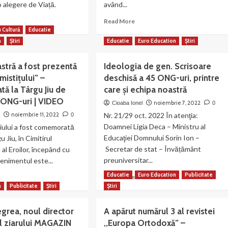
o alegere de Viață.
având...
ad
Read
Read More
re
more
u Cultură
Educatie
out
about
n
Știri
Educatie
Euro Education
Știri
ipa
Afiliații
astră
noștri
stră a fost prezentă
Ideologia de gen. Scrisoare
te
de
mistițului” –
deschisă a 45 ONG-uri, printre
rteneră
la
Clubul
ă la Târgu Jiu de
care și echipa noastră
omovare
de
 ONG-uri | VIDEO
noiembrie 7, 2022
Cioaba Ionel
0
șah
noiembrie 11, 2022
Nr. 21/29 oct. 2022 În atenţia:
n
0
mul
„TINERII
louds
Doamnei Ligia Deca – Ministru al
SPARTANI”
țiului a fost comemorată
Târgu
Educaţiei Domnului Sorin Ion –
u Jiu, în Cimitirul
rnobyl”,
Jiu
Secretar de stat – Învățământ
 al Eroilor, începând cu
organizează
preuniversitar...
venimentul este...
gere
mâine
CUPA
Educatie
Euro Education
Publicitate
Read
ad
Read More
ță.
ARTEGO
more
re
n
Publicitate
Știri
Știri
la
about
out
ȘAH
Ideologia
ipa
egrea, noul director
A apărut numărul 3 al revistei
RAPID!
de
astră
al ziarului MAGAZIN
,,Europa Ortodoxă” –
gen.