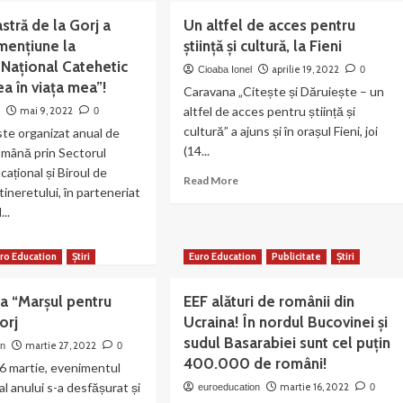
RO
–
stră de la Gorj a
Un altfel de acces pentru
UCATION
revistă
mențiune la
știință și cultură, la Fieni
DERATION
editată
 Naţional Catehetic
de
aprilie 19, 2022
Cioaba Ionel
0
heiat
EEF
a în viaţa mea”!
Caravana „Citește și Dăruiește – un
mul
–
altfel de acces pentru știință și
mai 9, 2022
n
0
teneriat
Oltenia
cultură” a ajuns și în orașul Fieni, joi
te organizat anual de
(14...
ată
omână prin Sectorul
imitată
ațional și Biroul de
Read
Read More
tineretului, în parteneriat
more
ORD
...
about
Un
RJ
ad
altfel
UNDATION,
re
ro Education
Știri
Euro Education
Publicitate
Știri
de
a
out
acces
ipa
pentru
la “Marșul pentru
EEF alături de românii din
e
astră
știință
orj
Ucraina! În nordul Bucovinei și
i
și
portante
sudul Basarabiei sunt cel puțin
martie 27, 2022
on
0
cultură,
anizații
rj
400.000 de români!
la
6 martie, evenimentul
Fieni
al anului s-a desfășurat și
martie 16, 2022
euroeducation
0
jenilor!
inut