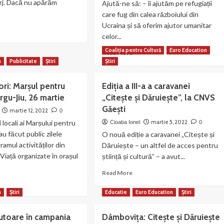
orj. Dacă nu apărăm
Ajută-ne să: – îi ajutăm pe refugiații
nțiune
care fug din calea războiului din
Ucraina și să oferim ajutor umanitar
ad
ncursul
celor...
re
ional
out
Coaliția pentru Cultură
Euro Education
ehetic
Read
Read More
teneri
ugăciunea
more
n
Publicitate
Știri
Știri
about
arșul
ţa
EEF
ri: Marșul pentru
Ediția a III-a a caravanei
ntru
a”!
alături
ță”
ârgu-Jiu, 26 martie
„Citește și Dăruiește”, la CNVS
de
Găești
românii
martie 12, 2022
0
rj
din
 locali ai Marșului pentru
martie 5, 2022
Cioaba Ionel
0
Ucraina!
au făcut public zilele
O nouă ediție a caravanei „Citește și
În
amul activităților din
Dăruiește – un altfel de acces pentru
nordul
Viață organizate în orașul
știință și cultură” – a avut...
Bucovinei
și
Read
Read More
sudul
more
ad
Basarabiei
about
re
n
Știri
Educatie
Euro Education
Știri
sunt
Ediția
out
cel
a
anizatori:
puțin
jutoare în campania
Dâmbovița: Citește și Dăruiește
III-
rșul
400.000