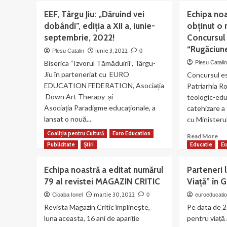
la
ROMÂNIA!
EU
Gorj:
EEF, Târgu Jiu: „Dăruind vei
Echipa noa
ED
CUPA
dobândi”, ediția a XII a, iunie-
obținut o 
FE
Municipiului
septembrie, 2022!
Concursul
a
Târgu-
înc
“Rugăciune
Jiu
iunie 3, 2022
Plesu Catalin
0
pri
la
Biserica “Izvorul Tămăduirii”, Târgu-
Plesu Catali
par
ȘAH
Jiu în parteneriat cu EURO
Concursul es
pe
RAPID
EDUCATION FEDERATION, Asociația
dur
Patriarhia R
|
nel
Down Art Therapy și
teologic-educ
19
cu
Asociația Paradigme educaționale, a
iunie
catehizare a 
W
2022
lansat o nouă...
cu Ministerul
OF
GO
Coaliția pentru Cultură
Euro Education
Read
Re
Read More
Read More
FO
more
mo
Publicitate
Știri
Educatie
Eu
un
about
ab
din
EEF,
Ech
Echipa noastră a editat numărul
Parteneri 
cel
Târgu
no
79 al revistei MAGAZIN CRITIC
Viață” în G
ma
Jiu:
de
im
„Dăruind
la
martie 30, 2022
Cioaba Ionel
0
euroeducati
org
vei
Go
Revista Magazin Critic împlinește,
Pe data de 2
ale
dobândi”,
a
luna aceasta, 16 ani de apariție
pentru viață 
gor
ediția
obț