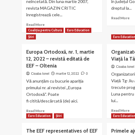
neîncetată. Din luna martie 2007,
în județul G
a
o
revista MAGAZIN CRITIC
XII
dreptul la...
me
a,
la
înregistrează cele...
Re
Read More
iunie-
Co
mo
Read
Read More
septembrie,
Naţ
ab
more
Coaliția pentru Cultură
Euro Education
2022!
Cat
Par
about
“R
Știri
Euro Educatio
la
Echipa
în
“M
noastră
via
Europa Ortodoxă, nr. 1, martie
Organizato
pe
a
me
Via
12, 2022 – revistă editată de
editat
Viață la T
în
numărul
EEF – Oltenia
Cioaba Ionel
Go
79
martie 12, 2022
Organizatorii
Cioaba Ionel
0
al
Viață Tg-Jiu 
Vă anunțăm cu bucurie apariția
revistei
MAGAZIN
trecute progr
primului nr. al revistei ,,Europa
CRITIC
Luna pentru 
Ortodoxă". Poate
lui...
fi citită/descărcată (de) aici.
Re
Read
Read More
Read More
mo
more
Euro Education
Știri
Euro Educatio
ab
about
Org
Europa
The EEF representatives of EEF
Primele a
Ma
Ortodoxă,