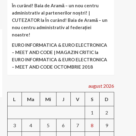
În curând! Baia de Aramă – un nou centru
administrativ al partenerilor noștri! |
CUTEZATOR
la
În curând! Baia de Aramă – un
nou centru administrativ al federației
noastre!
EURO INFORMATICA & EURO ELECTRONICA
– MEET AND CODE | MAGAZIN CRITIC
la
EURO INFORMATICA & EURO ELECTRONICA
– MEET AND CODE OCTOMBRIE 2018
august 2026
L
Ma
Mi
J
V
S
D
1
2
3
4
5
6
7
8
9