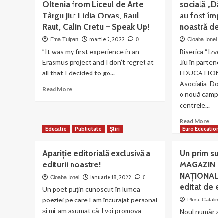
Oltenia from Liceul de Arte
socială „D
pe
nr.
Târgu Jiu: Lidia Orvas, Raul
au fost îm
Via
1,
la
martie
Raut, Calin Cretu – Speak Up!
noastră de
Tâ
12,
martie 2, 2022
Ema Tulpan
0
Cioaba Ionel
Jiu,
2022
”It was my first experience in an
Biserica “Izv
26
–
mar
revistă
Erasmus project and I don’t regret at
Jiu în parte
editată
all that I decided to go...
EDUCATION
de
Asociația D
Read
Read More
EEF
o nouă campa
more
–
centrele...
about
Oltenia
The
Re
Read More
EEF
mo
Educatie
Publicitate
Știri
Euro Educatio
representatives
ab
of
Pri
Apariție editorială exclusivă a
EEF
Un prim su
aju
Oltenia
editurii noastre!
MAGAZIN 
în
from
NAȚIONALĂ
ca
ianuarie 18, 2022
Cioaba Ionel
0
Liceul
soc
editat de 
Un poet puțin cunoscut în lumea
de
„D
Arte
poeziei pe care l-am încurajat personal
Plesu Catali
vei
Târgu
și mi-am asumat că-l voi promova
Noul număr a
do
Jiu: