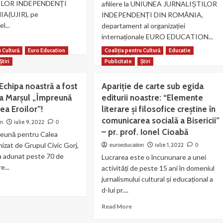
supliment
ILOR INDEPENDENȚI
afiliere la UNIUNEA JURNALIȘTILOR
al
anizația
A(UJIR), pe
INDEPENDENȚI DIN ROMÂNIA,
revistei
stră!
l...
departament al organizației
MAGAZIN
internaționale EURO EDUCATION...
CRITIC
ad
re
u Cultură
Euro Education
Coaliția pentru Cultură
Educatie
Read
Read More
out
more
Știri
Publicitate
Știri
del
about
ai,
PRESA
 Echipa noastră a fost
Apariție de carte sub egida
eședinte
LIBERĂ
la Marșul „Împreună
editurii noastre: “Elemente
ONLINE
IR
ea Eroilor”!
literare și filosofice creştine în
este
al
comunicarea socială a Bisericii”
iulie 9, 2022
on
0
ector
doilea
– pr. prof. Ionel Cioabă
reună pentru Calea
eral
ziar
nizat de Grupul Civic Gorj,
iulie 1, 2022
euroeducation
0
afiliat
rului
, a adunat peste 70 de
la
Lucrarea este o încununare a unei
GAZIN
UNIUNEA
e...
activități de peste 15 ani în domeniul
ITIC!
JURNALIȘTILOR
jurnalismului cultural și educațional a
ad
INDEPENDENȚI
d-lui pr....
re
DIN
out
ROMÂNIA!
Read
Read More
rgu
more