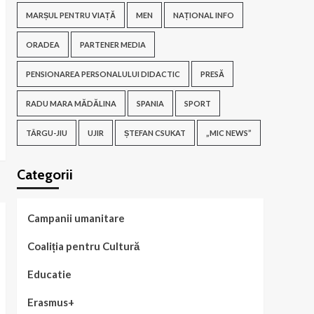
MARȘUL PENTRU VIAȚĂ
MEN
NAȚIONAL INFO
ORADEA
PARTENER MEDIA
PENSIONAREA PERSONALULUI DIDACTIC
PRESĂ
RADU MARA MĂDĂLINA
SPANIA
SPORT
TÂRGU-JIU
UJIR
ȘTEFAN CSUKAT
„MIC NEWS”
Categorii
Campanii umanitare
Coaliția pentru Cultură
Educatie
Erasmus+