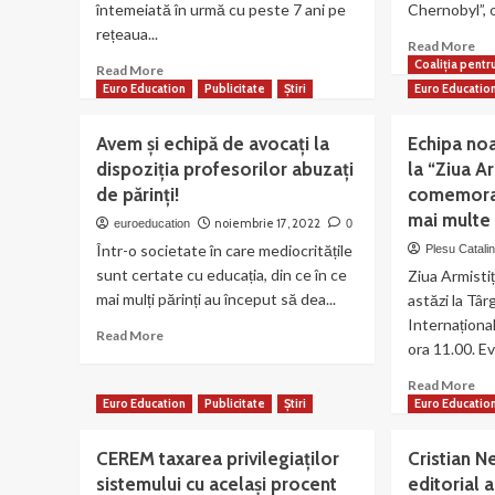
întemeiată în urmă cu peste 7 ani pe
Chernobyl”, 
rețeaua...
Re
Read More
mo
Coaliția pentr
Read
Read More
ab
more
Euro Education
Publicitate
Știri
Euro Educatio
Ech
about
no
A
Avem și echipă de avocați la
Echipa noa
es
apărut
dispoziția profesorilor abuzați
la “Ziua Ar
pa
numărul
de
de părinți!
comemorat
4
pr
al
mai multe
noiembrie 17, 2022
euroeducation
0
în
revistei
Într-o societate în care mediocritățile
Plesu Catali
fil
,,Europa
sunt certate cu educația, din ce în ce
„C
Ziua Armisti
Ortodoxă”
of
mai mulți părinți au început să dea...
–
astăzi la Târg
Che
supliment
Internațional
Read
Read More
o
al
ora 11.00. E
more
ale
revistei
about
de
MAGAZIN
Re
Read More
Avem
Via
CRITIC
mo
Euro Education
Publicitate
Știri
Euro Educatio
și
ab
echipă
Ech
CEREM taxarea privilegiaților
Cristian N
de
no
avocați
sistemului cu același procent
editorial 
a