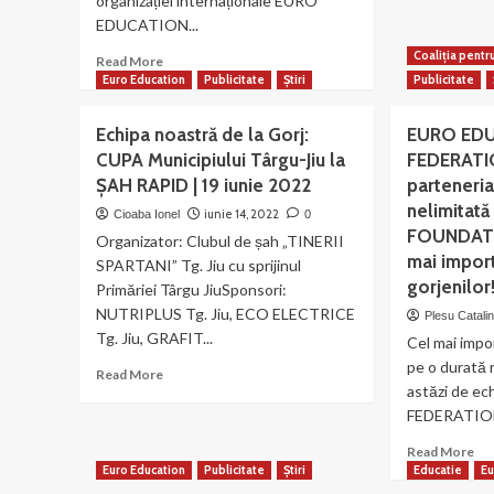
organizației internaționale EURO
|
EDUCATION...
Ech
Coaliția pentr
no
Read
Read More
a
more
Euro Education
Publicitate
Știri
Publicitate
fos
about
pr
Organizația
Echipa noastră de la Gorj:
EURO ED
la
noastră
CUPA Municipiului Târgu-Jiu la
FEDERATIO
Ma
media
„Î
ȘAH RAPID | 19 iunie 2022
parteneria
își
pe
mărește
nelimitat
iunie 14, 2022
Cioaba Ionel
0
Cal
echipa!
FOUNDATIO
Organizator: Clubul de șah „TINERII
Ero
NAȚIONAL-
mai import
SPARTANI” Tg. Jiu cu sprijinul
INFO
gorjenilor
Primăriei Târgu JiuSponsori:
este
primul
NUTRIPLUS Tg. Jiu, ECO ELECTRICE
Plesu Catali
ziar
Tg. Jiu, GRAFIT...
Cel mai impo
online
pe o durată 
Read
afiliat
Read More
astăzi de 
more
la
about
UNIUNEA
FEDERATION ș
Echipa
JURNALIȘTILOR
Re
Read More
noastră
INDEPENDENȚI
mo
Euro Education
Publicitate
Știri
Educatie
Eu
de
DIN
ab