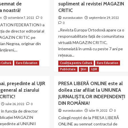
semnat de
supliment al revistei MAGAZIN
Scrisoare
t
deschisă
ezentă
a noastră!
CRITIC
a
octombrie 7, 2022
septembrie 29, 2022
on
0
euroeducation
45
ua
0
ATION FEDERATION l-a
ONG-
istițului”
,,Revista Europa Ortodoxă apare ca o
uri,
ția de director editorial al
printre
memorată
responsabilitate față de comunitatea
 MAGAZIN CRITIC pe
care
virtuală MAGAZIN CRITIC,
ian Negrea, originar din
și
rgu
întemeiată în urmă cu peste 7 ani pe
nțăreni,...
echipa
rețeaua...
noastră
ad
u Cultură
i
Euro Education
Coaliția pentru Cultură
Euro Education
Read
re
Read More
lte
more
out
Publicitate
Știri
UJIR
G-
about
stian
A
grea,
ai, președinte al UJIR
PRESA LIBERĂ ONLINE este al
apărut
ul
 general al ziarului
doilea ziar afiliat la UNIUNEA
DEO
numărul
ector
CRITIC!
JURNALIȘTILOR INDEPENDENȚI
3
torial
al
DIN ROMÂNIA!
iulie 26, 2022
0
revistei
rului
 în funcția de director
iulie 19, 2022
euroeducation
0
,,Europa
GAZIN
ublicației MAGAZIN
Colegii noștri de la PRESA LIBERĂ
Ortodoxă”
ITIC
reședinte al UNIUNII
–
semnat
ONLINE au semnat contractul de