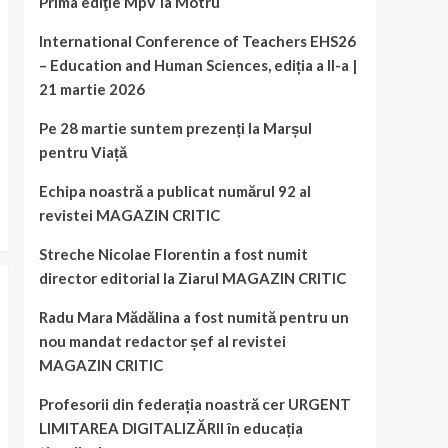
Prima ediţie MpV la Motru
International Conference of Teachers EHS26
– Education and Human Sciences, ediția a II-a |
21 martie 2026
Pe 28 martie suntem prezenți la Marșul
pentru Viață
Echipa noastră a publicat numărul 92 al
revistei MAGAZIN CRITIC
Streche Nicolae Florentin a fost numit
director editorial la Ziarul MAGAZIN CRITIC
Radu Mara Mădălina a fost numită pentru un
nou mandat redactor șef al revistei
MAGAZIN CRITIC
Profesorii din federația noastră cer URGENT
LIMITAREA DIGITALIZĂRII în educația