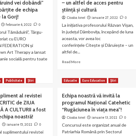
ăruind vei dobândi”
– un altfel de acces pentru
a
ntru
de
a
părțite de echipa
ță
știință și cultură
români!
caravanei
 la Gorj!
ianuarie 27, 2022
Cioaba Ionel
0
„Citește
rgu-
februarie 6, 2022
La inițiativa profesorului Răzvan Vișan,
0
și
în județul Dâmbovița, începând de luna
Dăruiește”,
orul Tămăduirii”, Târgu-
la
tie
aceasta, vor avea loc
neriat cu EURO
CNVS
conferințele Citește și Dăruiește – un
 FEDERATION și
Găești
altfel de...
own Art Therapy a lansat
nie socială pentru toate
Read
Read More
more
about
ad
Dâmbovița:
re
n
Publicitate
Știri
Educatie
Euro Education
Știri
Citește
out
și
mele
pliment al revistei
Echipa noastră vă invită la
Dăruiește
toare
–
CRITIC de ZIUA
programul Naţional Catehetic
un
 A CULTURII a fost
“Rugăciunea în viaţa mea”!
mpania
altfel
ială
echipa noastră!
ianuarie 13, 2022
Cioaba Ionel
0
de
ăruind
acces
ianuarie 15, 2022
Concursul este organizat anual de
n
0
pentru
Patriarhia Română prin Sectorul
l suplimentului revistei
bândi”
știință