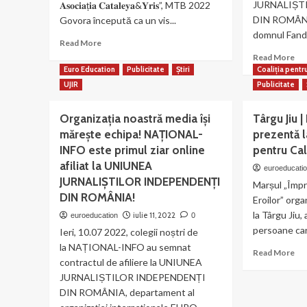
ca
de
JURNALIȘT
𝐀𝐬𝐨𝐜𝐢𝐚ț𝐢𝐚 𝐂𝐚𝐭𝐚𝐥𝐞𝐲𝐚&𝐘𝐫𝐢𝐬”, MTB 2022
impozitarea
org
DIN ROMÂNI
Govora începută ca un vis...
proprietăților!
noa
domnul Fande
Read
Read More
more
Re
Read More
about
mo
Euro Education
Publicitate
Știri
Coaliția pentr
Concurs
ab
UJIR
Publicitate
de
Fan
ciclism
Mih
Organizația noastră media își
Târgu Jiu |
caritabil
pr
la
mărește echipa! NAȚIONAL-
prezentă 
al
Băile
UJ
INFO este primul ziar online
pentru Cal
Govora
și
afiliat la UNIUNEA
euroeducati
organizat
dir
JURNALIȘTILOR INDEPENDENȚI
de
Marșul „Împ
gen
DIN ROMÂNIA!
afiliații
al
Eroilor” orga
noștri
zia
la Târgu Jiu
iulie 11, 2022
euroeducation
0
de
MA
persoane car
Ieri, 10.07 2022, colegii noștri de
la
CR
la NAȚIONAL-INFO au semnat
𝐀𝐬𝐨𝐜𝐢𝐚ț𝐢𝐚
Re
Read More
contractul de afiliere la UNIUNEA
𝐂𝐚𝐭𝐚𝐥𝐞𝐲𝐚&𝐘𝐫𝐢𝐬
mo
JURNALIȘTILOR INDEPENDENȚI
ab
Tâ
DIN ROMÂNIA, departament al
Jiu