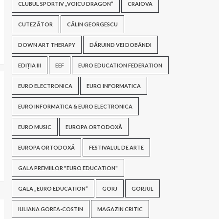
CLUBUL SPORTIV „VOICU DRAGON”
CRAIOVA
CUTEZĂTOR
CĂLIN GEORGESCU
DOWN ART THERAPY
DĂRUIND VEI DOBÂNDI
EDIȚIA III
EEF
EURO EDUCATION FEDERATION
EURO ELECTRONICA
EURO INFORMATICA
EURO INFORMATICA & EURO ELECTRONICA
EURO MUSIC
EUROPA ORTODOXĂ
EUROPA ORTODOXĂ
FESTIVALUL DE ARTE
GALA PREMIILOR "EURO EDUCATION"
GALA „EURO EDUCATION”
GORJ
GORJUL
IULIANA GOREA-COSTIN
MAGAZIN CRITIC