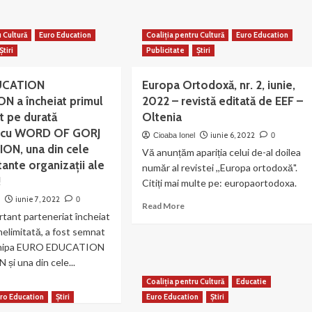
about
Apariție
ipa
de
u Cultură
astră
Euro Education
Coaliția pentru Cultură
Euro Education
carte
Știri
Publicitate
Știri
sub
t
egida
ezentă
editurii
UCATION
Europa Ortodoxă, nr. 2, iunie,
noastre:
N a încheiat primul
2022 – revistă editată de EEF –
rșul
“Elemente
mpreună
t pe durată
Oltenia
literare
ntru
ă cu WORD OF GORJ
și
iunie 6, 2022
Cioaba Ionel
0
ea
filosofice
N, una din cele
Vă anunțăm apariția celui de-al doilea
ilor”!
creştine
ante organizații ale
număr al revistei ,,Europa ortodoxă".
în
!
Citiți mai multe pe: europaortodoxa.
comunicarea
iunie 7, 2022
socială
n
0
Read
Read More
a
rtant parteneriat încheiat
more
Bisericii”
about
nelimitată, a fost semnat
–
Europa
echipa EURO EDUCATION
pr.
Ortodoxă,
i una din cele...
prof.
nr.
Ionel
Coaliția pentru Cultură
Educatie
ad
2,
Cioabă
re
iunie,
ro Education
Știri
Euro Education
Știri
out
2022