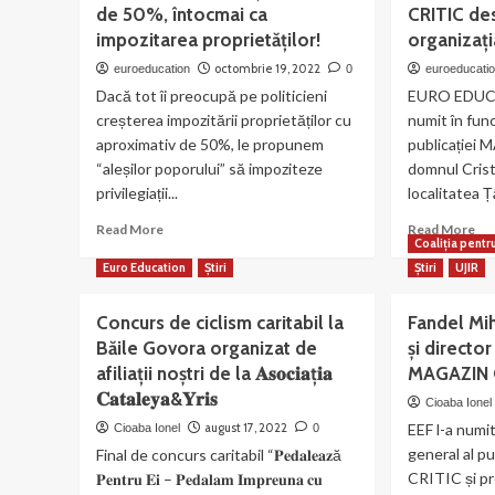
la
de 50%, întocmai ca
CRITIC de
fos
dispoziția
pr
impozitarea proprietăților!
organizați
profesorilor
la
abuzați
octombrie 19, 2022
euroeducation
0
euroeducati
“Zi
de
Dacă tot îi preocupă pe politicieni
EURO EDUC
Arm
părinți!
–
creșterea impozitării proprietăților cu
numit în func
co
aproximativ de 50%, le propunem
publicației
la
“aleșilor poporului” să impoziteze
domnul Crist
Tâ
privilegiații...
localitatea Țâ
Jiu
de
Read
Re
Read More
Read More
Coaliția pentr
ma
more
mo
mu
Euro Education
about
Știri
Știri
UJIR
ab
ON
CEREM
Cri
uri
taxarea
Ne
Concurs de ciclism caritabil la
Fandel Mih
|
privilegiaților
no
Băile Govora organizat de
și director
VI
sistemului
dir
afiliații noștri de la 𝐀𝐬𝐨𝐜𝐢𝐚ț𝐢𝐚
MAGAZIN 
cu
edi
același
al
𝐂𝐚𝐭𝐚𝐥𝐞𝐲𝐚&𝐘𝐫𝐢𝐬
Cioaba Ionel
procent
zia
august 17, 2022
EEF l-a numit
Cioaba Ionel
0
de
MA
general al p
Final de concurs caritabil “𝐏𝐞𝐝𝐚𝐥𝐞𝐚𝐳ă
50%,
CR
CRITIC și p
𝐏𝐞𝐧𝐭𝐫𝐮 𝐄𝐢 – 𝐏𝐞𝐝𝐚𝐥𝐚𝐦 𝐈𝐦𝐩𝐫𝐞𝐮𝐧𝐚 𝐜𝐮
întocmai
de