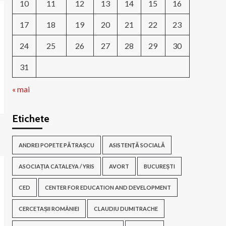
10
11
12
13
14
15
16
17
18
19
20
21
22
23
24
25
26
27
28
29
30
31
« mai
Etichete
ANDREI POPETE PĂTRAȘCU
ASISTENŢĂ SOCIALĂ
ASOCIAȚIA CATALEYA / YRIS
AVORT
BUCUREȘTI
CED
CENTER FOR EDUCATION AND DEVELOPMENT
CERCETAȘII ROMÂNIEI
CLAUDIU DUMITRACHE