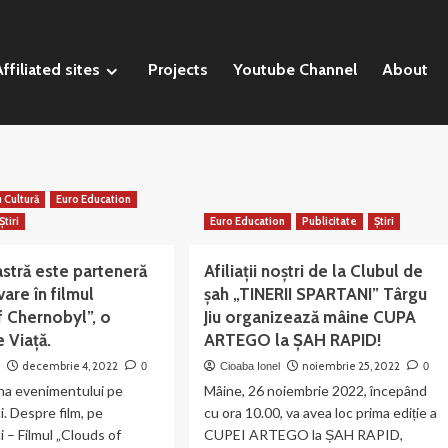
ffiliated sites
Projects
Youtube Channel
About
u Cultură
Euro Education
Știri
Euro Education
Publicitate
Știri
stră este parteneră
Afiliații noștri de la Clubul de
are în filmul
șah „TINERII SPARTANI” Târgu
f Chernobyl”, o
Jiu organizează mâine CUPA
 Viață.
ARTEGO la ȘAH RAPID!
decembrie 4, 2022
noiembrie 25, 2022
n
0
Cioaba Ionel
0
ina evenimentului pe
Mâine, 26 noiembrie 2022, începând
i. Despre film, pe
cu ora 10.00, va avea loc prima ediție a
i – Filmul „Clouds of
CUPEI ARTEGO la ȘAH RAPID,