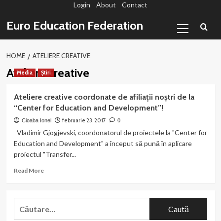
Login
About
Contact
Sari
la
Primary
Euro Education Federation
conținut
Menu
HOME
ATELIERE CREATIVE
Ateliere creative
Media
Știri
Ateliere creative coordonate de afiliații noștri de la
“Center for Education and Development”!
februarie 23, 2017
Cioaba Ionel
0
Vladimir Gjogjevski, coordonatorul de proiectele la "Center for
Education and Development" a început să pună în aplicare
proiectul "Transfer...
Read
Read More
more
about
Ateliere
Caută
creative
după:
coordonate