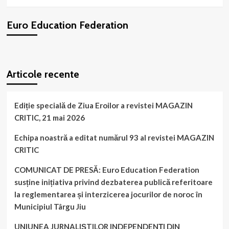
de
afiliații
Euro Education Federation
noștri
de
la
“Center
WordPress
booking
plugin
for
Articole recente
Education
and
Development”!
Ediție specială de Ziua Eroilor a revistei MAGAZIN
CRITIC, 21 mai 2026
Echipa noastră a editat numărul 93 al revistei MAGAZIN
CRITIC
COMUNICAT DE PRESĂ: Euro Education Federation
susține inițiativa privind dezbaterea publică referitoare
la reglementarea și interzicerea jocurilor de noroc în
Municipiul Târgu Jiu
UNIUNEA JURNALIȘTILOR INDEPENDENȚI DIN