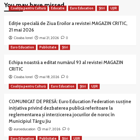
You may have missed
Coaliția pentru Cultură
Educatie
Euro Education
Știri
UJIR
Ediție specială de Ziua Eroilor a revistei MAGAZIN CRITIC,
21 mai 2026
mai 21, 2026
Cioaba Ionel
0
Euro Education
Publicitate
Știri
Echipa noastră a editat numărul 93 al revistei MAGAZIN
CRITIC
mai 18, 2026
Cioaba Ionel
0
Coaliția pentru Cultură
Euro Education
Știri
UJIR
COMUNICAT DE PRESĂ: Euro Education Federation susține
inițiativa privind dezbaterea publică referitoare la
reglementarea și interzicerea jocurilor de noroc în
Municipiul Târgu Jiu
mai 7, 2026
euroeducation
0
Euro Education
Publicitate
Știri
UJIR