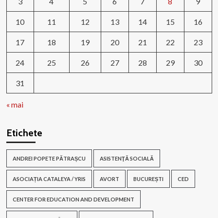
3
4
5
6
7
8
9
10
11
12
13
14
15
16
17
18
19
20
21
22
23
24
25
26
27
28
29
30
31
« mai
Etichete
ANDREI POPETE PĂTRAȘCU
ASISTENŢĂ SOCIALĂ
ASOCIAȚIA CATALEYA / YRIS
AVORT
BUCUREȘTI
CED
CENTER FOR EDUCATION AND DEVELOPMENT