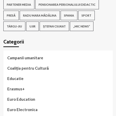
PARTENER MEDIA
PENSIONAREA PERSONALULUI DIDACTIC
PRESĂ
RADU MARA MĂDĂLINA
SPANIA
SPORT
TÂRGU-JIU
UJIR
ȘTEFAN CSUKAT
„MIC NEWS”
Categorii
Campanii umanitare
Coaliția pentru Cultură
Educatie
Erasmus+
Euro Education
Euro Electronica