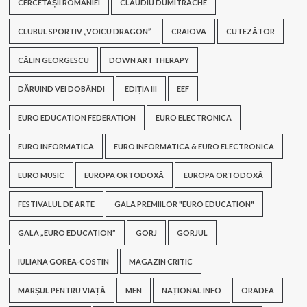
CERCETAȘII ROMÂNIEI
CLAUDIU DUMITRACHE
CLUBUL SPORTIV „VOICU DRAGON”
CRAIOVA
CUTEZĂTOR
CĂLIN GEORGESCU
DOWN ART THERAPY
DĂRUIND VEI DOBÂNDI
EDIȚIA III
EEF
EURO EDUCATION FEDERATION
EURO ELECTRONICA
EURO INFORMATICA
EURO INFORMATICA & EURO ELECTRONICA
EURO MUSIC
EUROPA ORTODOXĂ
EUROPA ORTODOXĂ
FESTIVALUL DE ARTE
GALA PREMIILOR "EURO EDUCATION"
GALA „EURO EDUCATION”
GORJ
GORJUL
IULIANA GOREA-COSTIN
MAGAZIN CRITIC
MARȘUL PENTRU VIAȚĂ
MEN
NAȚIONAL INFO
ORADEA