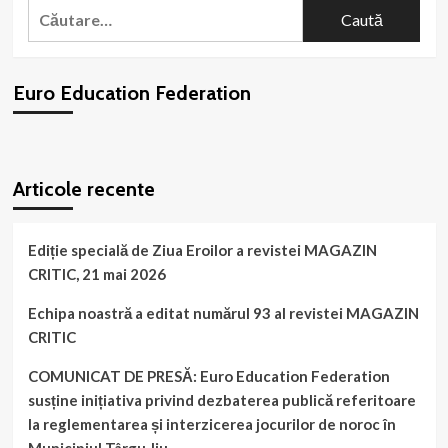
Caută
pentru
după:
o
EDUCAȚIE
EUROPEANĂ!
Euro Education Federation
Direcționează
2%
din
impozitul
WordPress
booking
plugin
tău
Articole recente
către
EURO
EDUCATION
FEDERATION!
Ediție specială de Ziua Eroilor a revistei MAGAZIN
CRITIC, 21 mai 2026
Echipa noastră a editat numărul 93 al revistei MAGAZIN
CRITIC
COMUNICAT DE PRESĂ: Euro Education Federation
susține inițiativa privind dezbaterea publică referitoare
la reglementarea și interzicerea jocurilor de noroc în