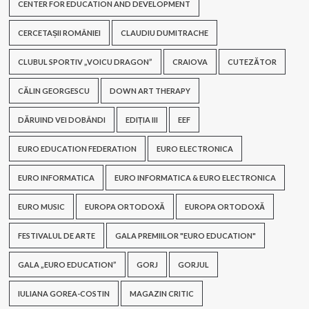
CENTER FOR EDUCATION AND DEVELOPMENT
CERCETAȘII ROMÂNIEI
CLAUDIU DUMITRACHE
CLUBUL SPORTIV „VOICU DRAGON”
CRAIOVA
CUTEZĂTOR
CĂLIN GEORGESCU
DOWN ART THERAPY
DĂRUIND VEI DOBÂNDI
EDIȚIA III
EEF
EURO EDUCATION FEDERATION
EURO ELECTRONICA
EURO INFORMATICA
EURO INFORMATICA & EURO ELECTRONICA
EURO MUSIC
EUROPA ORTODOXĂ
EUROPA ORTODOXĂ
FESTIVALUL DE ARTE
GALA PREMIILOR "EURO EDUCATION"
GALA „EURO EDUCATION”
GORJ
GORJUL
IULIANA GOREA-COSTIN
MAGAZIN CRITIC