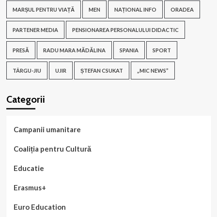
MARȘUL PENTRU VIAȚĂ
MEN
NAȚIONAL INFO
ORADEA
PARTENER MEDIA
PENSIONAREA PERSONALULUI DIDACTIC
PRESĂ
RADU MARA MĂDĂLINA
SPANIA
SPORT
TÂRGU-JIU
UJIR
ȘTEFAN CSUKAT
„MIC NEWS”
Categorii
Campanii umanitare
Coaliția pentru Cultură
Educatie
Erasmus+
Euro Education