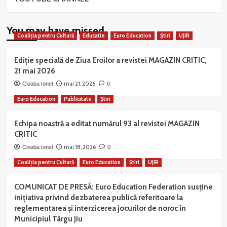
You may have missed
Coaliția pentru Cultură
Educatie
Euro Education
Știri
UJIR
Ediție specială de Ziua Eroilor a revistei MAGAZIN CRITIC,
21 mai 2026
mai 21, 2026
Cioaba Ionel
0
Euro Education
Publicitate
Știri
Echipa noastră a editat numărul 93 al revistei MAGAZIN
CRITIC
mai 18, 2026
Cioaba Ionel
0
Coaliția pentru Cultură
Euro Education
Știri
UJIR
COMUNICAT DE PRESĂ: Euro Education Federation susține
inițiativa privind dezbaterea publică referitoare la
reglementarea și interzicerea jocurilor de noroc în
Municipiul Târgu Jiu