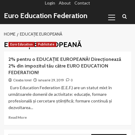
Login
About
Contact
Sari
la
Primary
Euro Education Federation
conținut
Menu
HOME
EDUCAȚIE EUROPEANĂ
EDUCAȚIE EUROPEANĂ
Euro Education
Publicitate
2% pentru o EDUCAȚIE EUROPEANĂ! Direcționează
2% din impozitul tău către EURO EDUCATION
FEDERATION!
ianuarie 29, 2019
Cioaba Ionel
0
Euro Education Federation (E.E.F.) are un statut mixt în
următoarele domenii de activitate: educație, formare
profesională și cercetare științifică; formare continuă și
dezvoltarea...
Read
Read More
more
about
2%